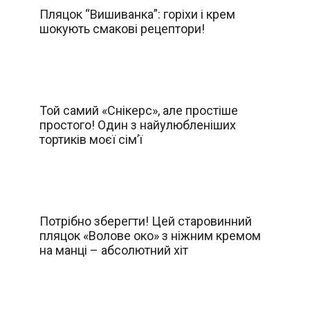
Пляцок “Вишиванка”: горіхи і крем
шокують смакові рецептори!
Той самий «Снікерс», але простіше
простого! Один з найулюбленіших
тортиків моєї сім’ї
Потрібно зберегти! Цей старовинний
пляцок «Волове око» з ніжним кремом
на манці – абсолютний хіт