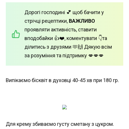
Дорогі господині 💕 щоб бачити у
стрічці рецептики,
ВАЖЛИВО
проявляти активність, ставити
вподобайки 👍❤️, коментувати 👇та
ділитись з друзями 🫶🙌 Дякую всім
за розуміння та підтримку 💋💋💋
Випікаємо бісквіт в духовці 40-45 хв при 180 гр.
Для крему збиваємо густу сметану з цукром.