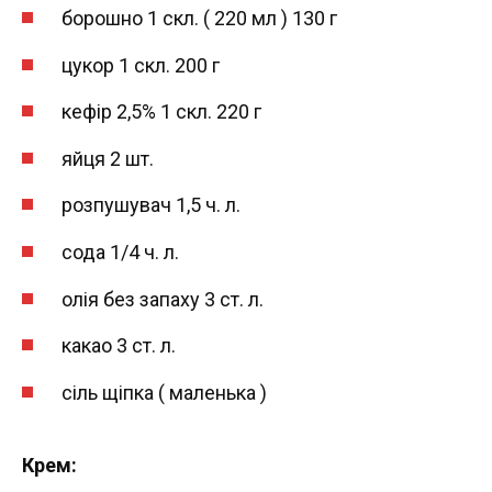
борошно 1 скл. ( 220 мл ) 130 г
цукор 1 скл. 200 г
кефір 2,5% 1 скл. 220 г
яйця 2 шт.
розпушувач 1,5 ч. л.
сода 1/4 ч. л.
олія без запаху 3 ст. л.
какао 3 ст. л.
сіль щіпка ( маленька )
Крем: