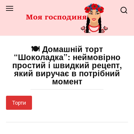
Перейти
до
змісту
🍽️ Домашній торт
“Шоколадка”: неймовірно
простий і швидкий рецепт,
який виручає в потрібний
момент
Торти