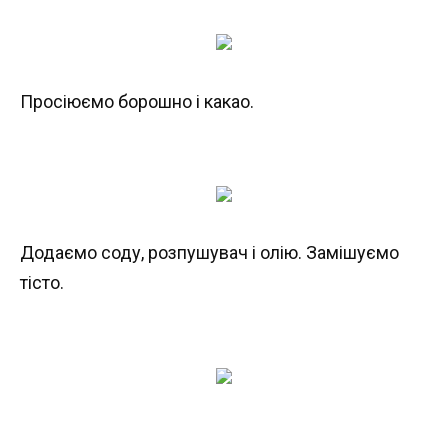
Просіюємо борошно і какао.
Додаємо соду, розпушувач і олію. Замішуємо
тісто.