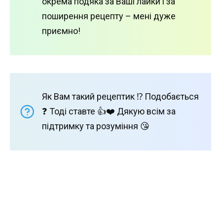
окрема подяка за Ваші лайки і за
поширення рецепту – мені дуже
приємно!
Як Вам такий рецептик ⁉️ Подобається
❓ Тоді ставте 👍❤️ Дякую всім за
підтримку та розуміння 😘