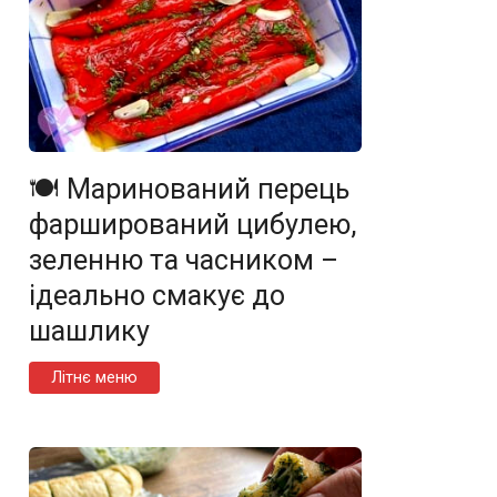
🍽️ Маринований перець
фарширований цибулею,
зеленню та часником –
ідеально смакує до
шашлику
Літнє меню