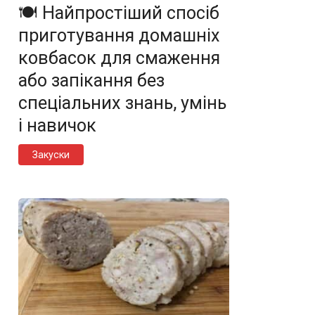
🍽️ Найпростіший спосіб
приготування домашніх
ковбасок для смаження
або запікання без
спеціальних знань, умінь
і навичок
Закуски