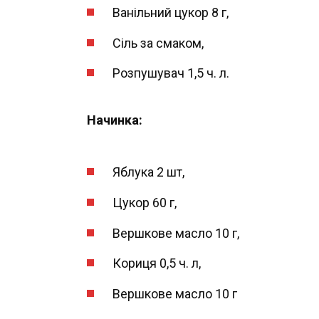
Ванільний цукор 8 г,
Сіль за смаком,
Розпушувач 1,5 ч. л.
Начинка:
Яблука 2 шт,
Цукор 60 г,
Вершкове масло 10 г,
Кориця 0,5 ч. л,
Вершкове масло 10 г