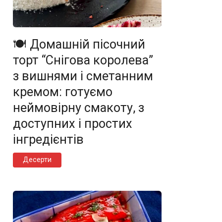
🍽️ Домашній пісочний
торт “Снігова королева”
з вишнями і сметанним
кремом: готуємо
неймовірну смакоту, з
доступних і простих
інгредієнтів
Десерти