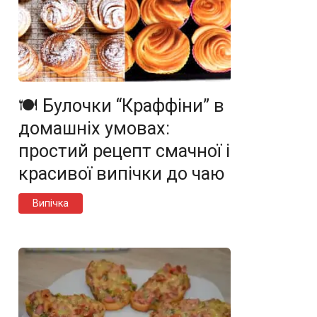
🍽️ Булочки “Краффіни” в
домашніх умовах:
простий рецепт смачної і
красивої випічки до чаю
Випічка