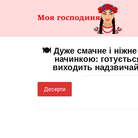
Перейти
до
змісту
🍽️ Дуже смачне і ніж
начинкою: готуєтьс
виходить надзвича
Десерти