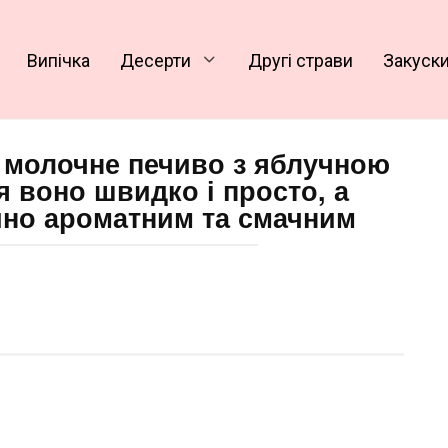
Випічка
Десерти
Другі страви
Закуск
не молочне печиво з яблучною
я воно швидко і просто, а
йно ароматним та смачним