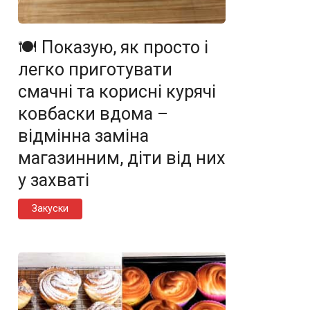
🍽️ Показую, як просто і
легко приготувати
смачні та корисні курячі
ковбаски вдома –
відмінна заміна
магазинним, діти від них
у захваті
Закуски