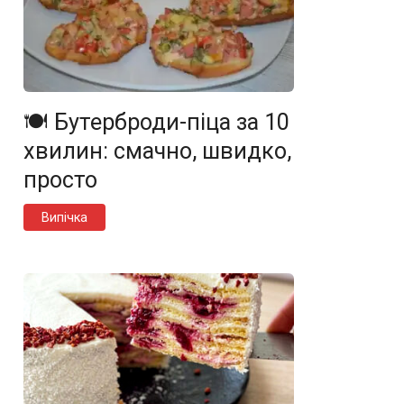
🍽️ Бутерброди-піца за 10
хвилин: смачно, швидко,
просто
Випічка