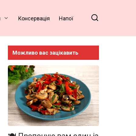
и
Консервація
Напої
Можливо вас зацікавить