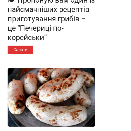
🍽️ Пропоную вам один із
найсмачніших рецептів
приготування грибів –
це “Печериці по-
корейськи”
Салати