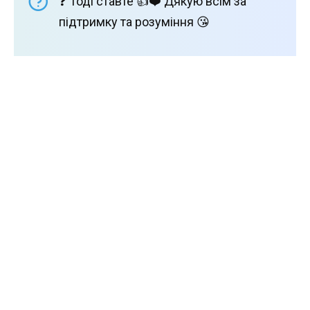
❓ Тоді ставте 👍❤️ Дякую всім за
підтримку та розуміння 😘