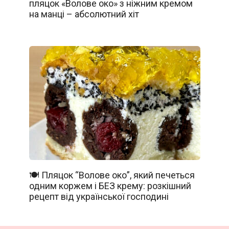
пляцок «Волове око» з ніжним кремом
на манці – абсолютний хіт
🍽️ Пляцок “Волове око”, який печеться
одним коржем і БЕЗ крему: розкішний
рецепт від української господині