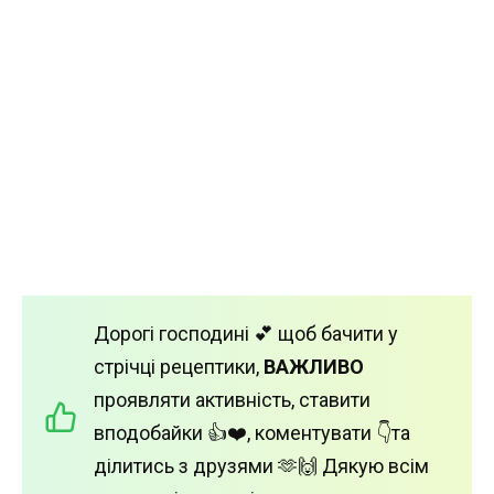
Дорогі господині 💕 щоб бачити у
стрічці рецептики,
ВАЖЛИВО
проявляти активність, ставити
вподобайки 👍❤️, коментувати 👇та
ділитись з друзями 🫶🙌 Дякую всім