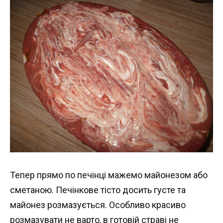
Тепер прямо по печінці мажемо майонезом або
сметаною. Печінкове тісто досить густе та
майонез розмазується. Особливо красиво
розмазувати не варто, в готовій страві не