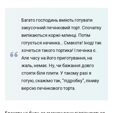
Багато господинь вміють готувати
закусочний печінковий торт. Спочатку
випікаються коржі-млинці. Потім
готується начинка… Смакота! Іноді так
хочеться такого тортика! І печінка є.
Але часу на його приготування, на
жаль, немає. Ну, чи бажання довго
стояти біля плити. У такому разі я
готую, скажімо так, “підробку”, ліниву
версію печінкового торта.