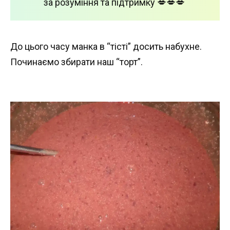
за розуміння та підтримку 💋💋💋
До цього часу манка в “тісті” досить набухне.
Починаємо збирати наш “торт”.