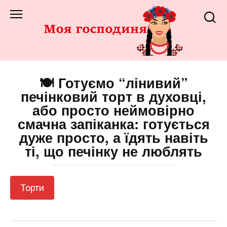
Перейти
до
змісту
🍽️ Готуємо “лінивий”
печінковий торт в духовці,
або просто неймовірно
смачна запіканка: готується
дуже просто, а їдять навіть
ті, що печінку не люблять
Торти