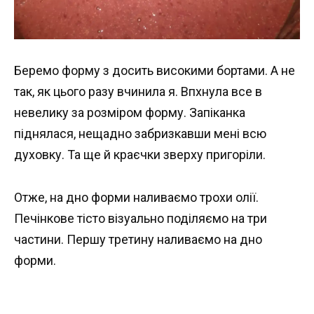
Беремо форму з досить високими бортами. А не
так, як цього разу вчинила я. Впхнула все в
невелику за розміром форму. Запіканка
піднялася, нещадно забризкавши мені всю
духовку. Та ще й краєчки зверху пригоріли.
Отже, на дно форми наливаємо трохи олії.
Печінкове тісто візуально поділяємо на три
частини. Першу третину наливаємо на дно
форми.