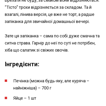
Брехати не буду, за смаком вони відрізняються.
“Тісто” трохи відрізняється за складом. Та й
взагалі, лінива версія, це вже не торт, а радше
запіканка для звичайної домашньої вечері.
Зате ця запіканка – сама по собі дуже смачна та
ситна страва. Гарнір до неї по суті не потрібен,
хіба що салатик зі свіжих овочів.
Інгредієнти:
Печінка (можна будь-яку, але куряча –
найніжніша) – 700 г
Яйце – 1 шт