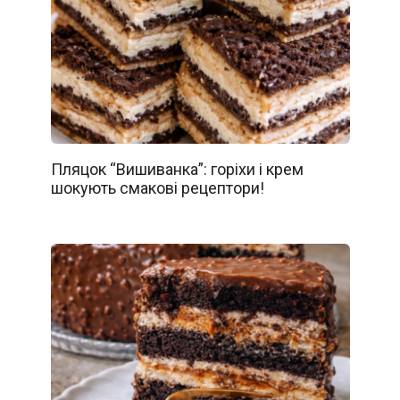
Пляцок “Вишиванка”: горіхи і крем
шокують смакові рецептори!