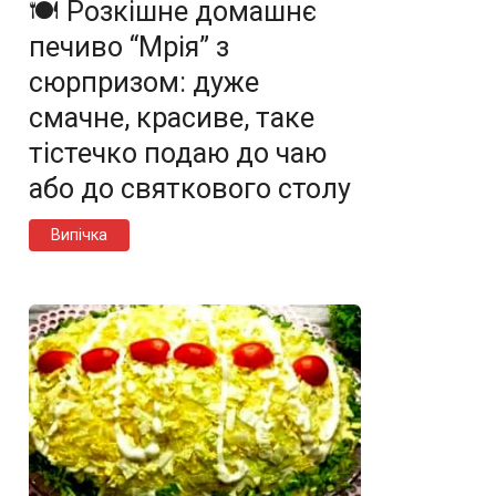
🍽️ Розкішне домашнє
печиво “Мрія” з
сюрпризом: дуже
смачне, красиве, таке
тістечко подаю до чаю
або до святкового столу
Випічка