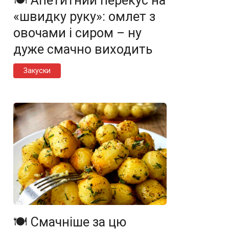
🍽️ Апетитний перекус на
«швидку руку»: омлет з
овочами і сиром – ну
дуже смачно виходить
Закуски
🍽️ Смачніше за цю