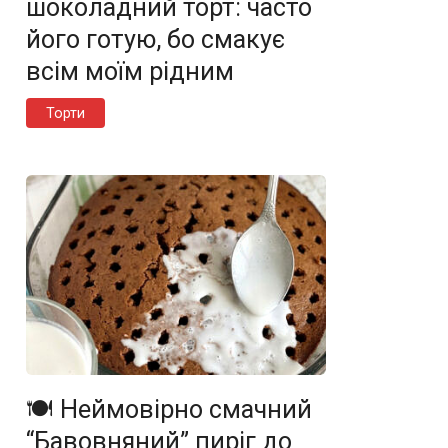
шоколадний торт: часто
його готую, бо смакує
всім моїм рідним
Торти
🍽️ Неймовірно смачний
“Бавовняний” пиріг до