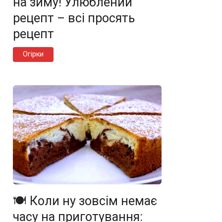
на зиму! Улюблений
рецепт – всі просять
рецепт
Огірки
🍽️ Коли ну зовсім немає
часу на приготування: