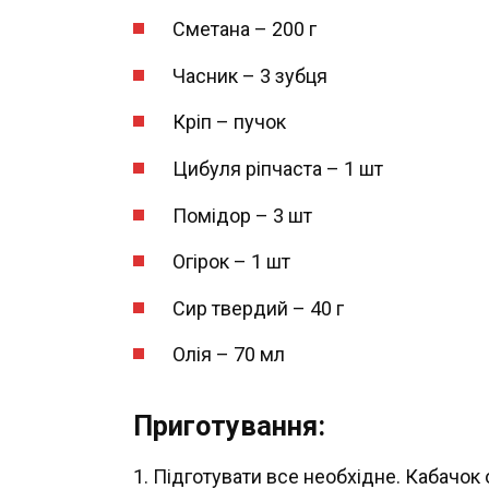
Сметана – 200 г
Часник – 3 зубця
Кріп – пучок
Цибуля ріпчаста – 1 шт
Помідор – 3 шт
Огірок – 1 шт
Сир твердий – 40 г
Олія – 70 мл
Приготування:
1. Підготувати все необхідне. Кабачок 