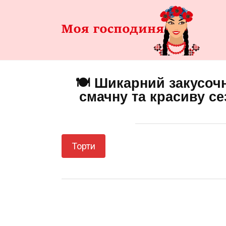
Перейти
до
змісту
🍽️ Шикарний закусочн
смачну та красиву се
Торти