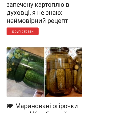
запечену картоплю в
духовці, я не знаю:
неймовірний рецепт
Другі страви
🍽️ Мариновані огірочки