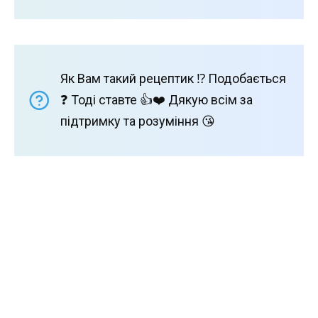
Як Вам такий рецептик ⁉️ Подобається
❓ Тоді ставте 👍❤️ Дякую всім за
підтримку та розуміння 😘