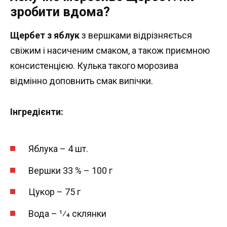
зробити вдома?
Щербет з яблук
з вершками відрізняється
свіжим і насиченим смаком, а також приємною
консистенцією. Кулька такого морозива
відмінно доповнить смак випічки.
Інгредієнти:
Яблука – 4 шт.
Вершки 33 % – 100 г
Цукор – 75 г
Вода – 1⁄4 склянки