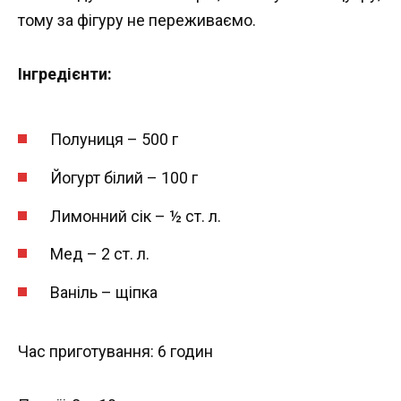
тому за фігуру не переживаємо.
Інгредієнти:
Полуниця – 500 г
Йогурт білий – 100 г
Лимонний сік – ½ ст. л.
Мед – 2 ст. л.
Ваніль – щіпка
Час приготування: 6 годин