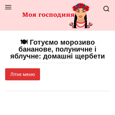
Перейти
до
змісту
🍽️ Готуємо морозиво
бананове, полуничне і
яблучне: домашні щербети
Літнє меню