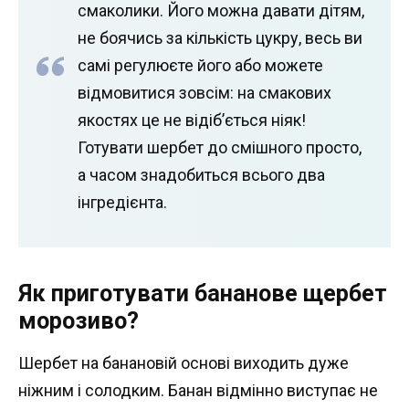
смаколики. Його можна давати дітям,
не боячись за кількість цукру, весь ви
самі регулюєте його або можете
відмовитися зовсім: на смакових
якостях це не відіб’ється ніяк!
Готувати шербет до смішного просто,
а часом знадобиться всього два
інгредієнта.
Як приготувати бананове щербет
морозиво?
Шербет на банановій основі виходить дуже
ніжним і солодким. Банан відмінно виступає не