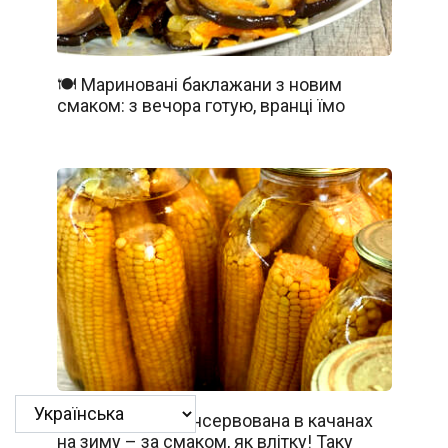
🍽️ Мариновані баклажани з новим
смаком: з вечора готую, вранці їмо
🍽️ Кукурудза консервована в качанах
на зиму – за смаком, як влітку! Таку