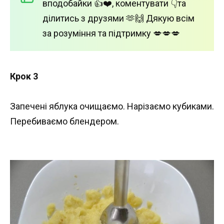
вподобайки 👍❤️, коментувати 👇та
ділитись з друзями 🫶🙌 Дякую всім
за розуміння та підтримку 💋💋💋
Крок 3
Запечені яблука очищаємо. Нарізаємо кубиками.
Перебиваємо блендером.