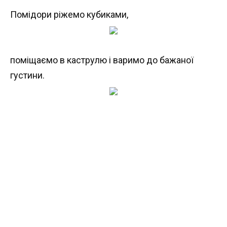
Помідори ріжемо кубиками,
поміщаємо в каструлю і варимо до бажаної
густини.