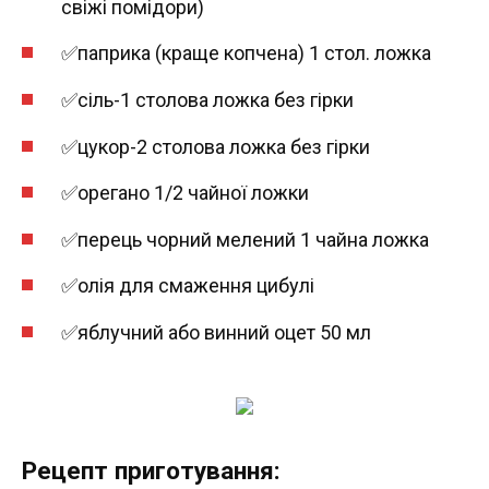
свіжі помідори)
✅паприка (краще копчена) 1 стол. ложка
✅сіль-1 столова ложка без гірки
✅цукор-2 столова ложка без гірки
✅орегано 1/2 чайної ложки
✅перець чорний мелений 1 чайна ложка
✅олія для смаження цибулі
✅яблучний або винний оцет 50 мл
Рецепт приготування: