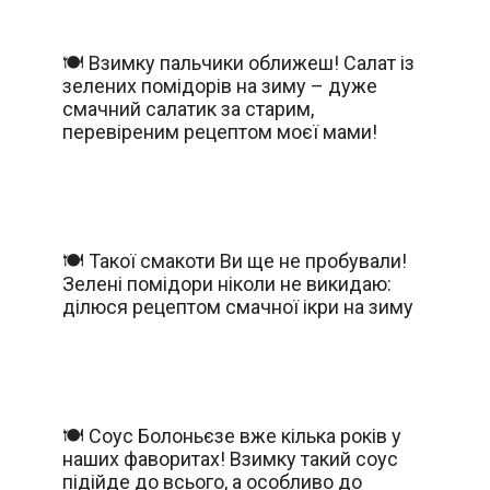
🍽️ Взимку пальчики оближеш! Салат із
зелених помідорів на зиму – дуже
смачний салатик за старим,
перевіреним рецептом моєї мами!
🍽️ Такої смакоти Ви ще не пробували!
Зелені помідори ніколи не викидаю:
ділюся рецептом смачної ікри на зиму
🍽️ Соус Болоньєзе вже кілька років у
наших фаворитах! Взимку такий соус
підійде до всього, а особливо до