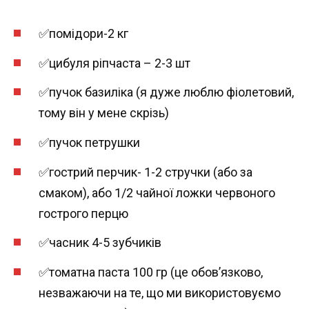
✅помідори-2 кг
✅цибуля ріпчаста – 2-3 шт
✅пучок базиліка (я дуже люблю фіолетовий,
тому він у мене скрізь)
✅пучок петрушки
✅гострий перчик- 1-2 стручки (або за
смаком), або 1/2 чайної ложки червоного
гострого перцю
✅часник 4-5 зубчиків
✅томатна паста 100 гр (це обов’язково,
незважаючи на те, що ми використовуємо