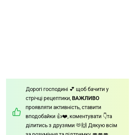
Дорогі господині 💕 щоб бачити у
стрічці рецептики,
ВАЖЛИВО
проявляти активність, ставити
вподобайки 👍❤️, коментувати 👇та
ділитись з друзями 🫶🙌 Дякую всім
за розуміння та підтримку 💋💋💋