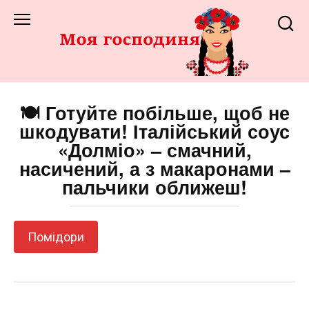
Перейти
до
змісту
🍽️ Готуйте побільше, щоб не
шкодувати! Італійський соус
«Долміо» – смачний,
насичений, а з макаронами –
пальчики оближеш!
Помідори