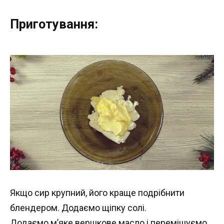
Приготування:
Якщо сир крупний, його краще подрібнити
блендером. Додаємо щіпку солі.
Додаємо м’яке вершкове масло і перемішуємо.