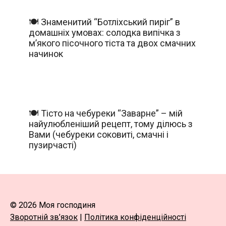
🍽️ Знаменитий “Ботліхський пиріг” в
домашніх умовах: солодка випічка з
м’якого пісочного тіста та двох смачних
начинок
🍽️ Тісто на чебуреки “Заварне” – мій
найулюбленіший рецепт, тому ділюсь з
Вами (чебуреки соковиті, смачні і
пузирчасті)
© 2026 Моя господиня
Зворотній зв’язок
|
Політика конфіденційності