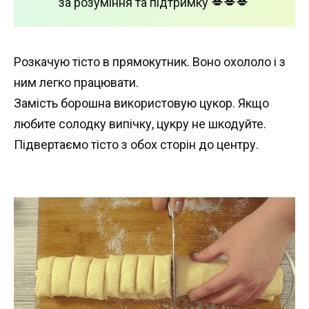
за розуміння та підтримку 💋💋💋
Розкачую тісто в прямокутник. Воно охололо і з
ним легко працювати.
Замість борошна використовую цукор. Якщо
любите солодку випічку, цукру не шкодуйте.
Підвертаємо тісто з обох сторін до центру.