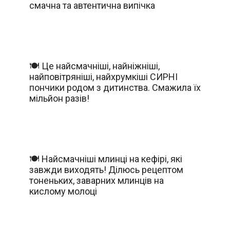
смачна та автентична випічка
🍽️ Це найсмачніші, найніжніші,
найповітряніші, найхрумкіші СИРНІ
пончики родом з дитинства. Смажила їх
мільйон разів!
🍽️ Найсмачніші млинці на кефірі, які
завжди виходять! Ділюсь рецептом
тоненьких, заварних млинців на
кислому молоці