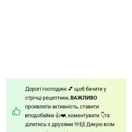
Дорогі господині 💕 щоб бачити у
стрічці рецептики,
ВАЖЛИВО
проявляти активність, ставити
вподобайки 👍❤️, коментувати 👇та
ділитись з друзями 🫶🙌 Дякую всім