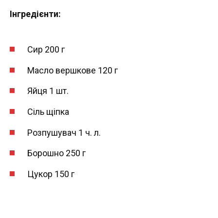
Інгредієнти:
Сир 200 г
Масло вершкове 120 г
Яйця 1 шт.
Сіль щіпка
Розпушувач 1 ч. л.
Борошно 250 г
Цукор 150 г