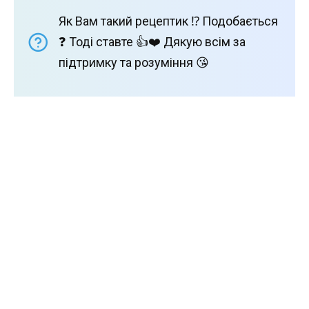
Як Вам такий рецептик ⁉️ Подобається
❓ Тоді ставте 👍❤️ Дякую всім за
підтримку та розуміння 😘