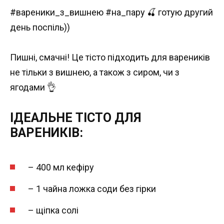
#вареники_з_вишнею #на_пару 🍒 готую другий
день поспіль))
Пишні, смачні! Це тісто підходить для вареників
не тільки з вишнею, а також з сиром, чи з
ягодами 👌
ІДЕАЛЬНЕ ТІСТО ДЛЯ
ВАРЕНИКІВ:
– 400 мл кефіру
– 1 чайна ложка соди без гірки
– щіпка солі