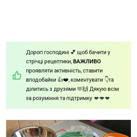
Дорогі господині 💕 щоб бачити у
стрічці рецептики,
ВАЖЛИВО
проявляти активність, ставити
вподобайки 👍❤️, коментувати 👇та
ділитись з друзями 🫶🙌 Дякую всім
за розуміння та підтримку 💋💋💋