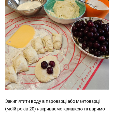
Закип’ятити воду в пароварці або мантоварці
(моїй років 20) накриваємо кришкою та варимо