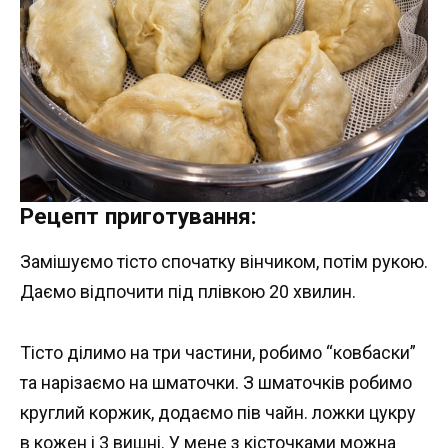
Рецепт приготування:
Замішуємо тісто спочатку вінчиком, потім рукою.
Даємо відпочити під плівкою 20 хвилин.
Тісто ділимо на три частини, робимо “ковбаски”
та нарізаємо на шматочки. З шматочків робимо
круглий коржик, додаємо пів чайн. ложки цукру
в кожен і 3 вишні. У мене з кісточками можна