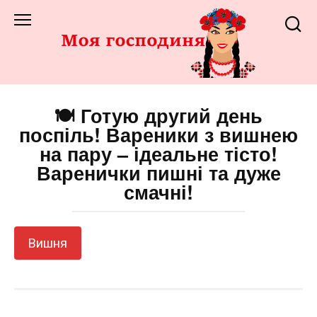
Перейти
до
змісту
🍽️ Готую другий день
поспіль! Вареники з вишнею
на пару – ідеальне тісто!
Варенички пишні та дуже
смачні!
Вишня