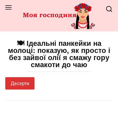
Перейти
до
змісту
🍽️ Ідеальні панкейки на
молоці: показую, як просто і
без зайвої олії я смажу гору
смакоти до чаю
Десерти