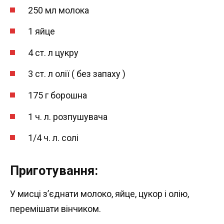
250 мл молока
1 яйце
4 ст. л цукру
3 ст. л олії ( без запаху )
175 г борошна
1 ч. л. розпушувача
1/4 ч. л. солі
Приготування:
У мисці з’єднати молоко, яйце, цукор і олію,
перемішати вінчиком.