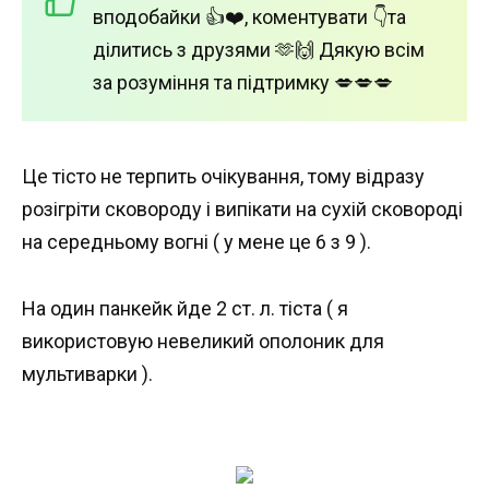
вподобайки 👍❤️, коментувати 👇та
ділитись з друзями 🫶🙌 Дякую всім
за розуміння та підтримку 💋💋💋
Це тісто не терпить очікування, тому відразу
розігріти сковороду і випікати на сухій сковороді
на середньому вогні ( у мене це 6 з 9 ).
На один панкейк йде 2 ст. л. тіста ( я
використовую невеликий ополоник для
мультиварки ).