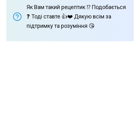
Як Вам такий рецептик ⁉️ Подобається
❓ Тоді ставте 👍❤️ Дякую всім за
підтримку та розуміння 😘