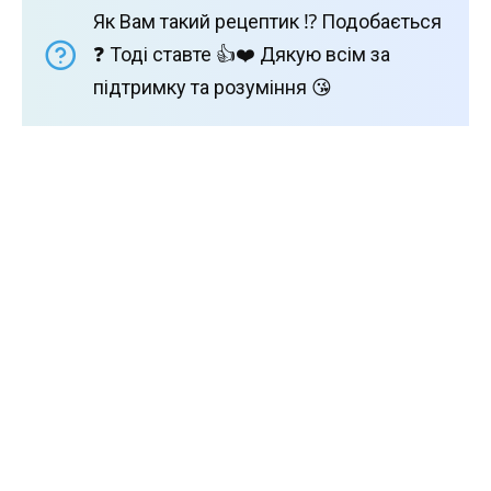
Як Вам такий рецептик ⁉️ Подобається
❓ Тоді ставте 👍❤️ Дякую всім за
підтримку та розуміння 😘