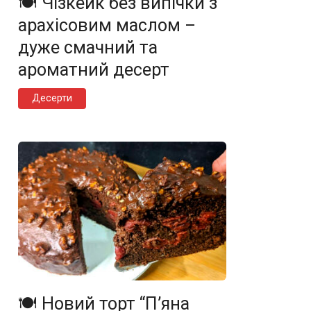
🍽️ Чізкейк без випічки з
арахісовим маслом –
дуже смачний та
ароматний десерт
Десерти
🍽️ Новий торт “П’яна