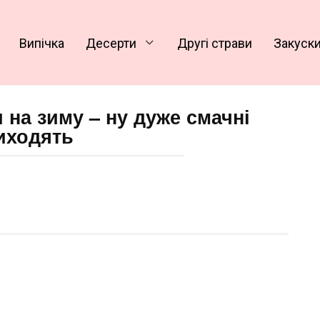
Випічка
Десерти
Другі страви
Закуск
и на зиму – ну дуже смачні
иходять