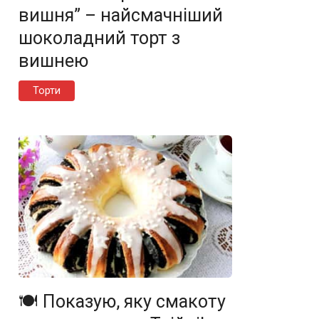
вишня” – найсмачніший
шоколадний торт з
вишнею
Торти
🍽️ Показую, яку смакоту