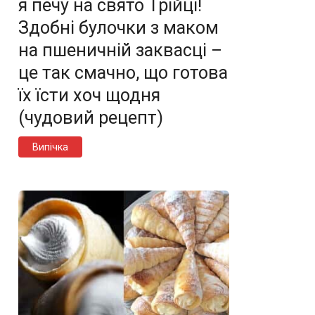
я печу на свято Трійці!
Здобні булочки з маком
на пшеничній заквасці –
це так смачно, що готова
їх їсти хоч щодня
(чудовий рецепт)
Випічка