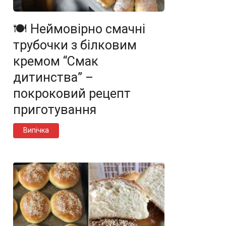
🍽️ Неймовірно смачні
трубочки з білковим
кремом “Смак
дитинства” –
покроковий рецепт
приготування
Випічка