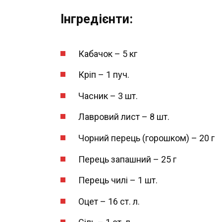
Інгредієнти:
Кабачок – 5 кг
Кріп – 1 пуч.
Часник – 3 шт.
Лавровий лист – 8 шт.
Чорний перець (горошком) – 20 г
Перець запашний – 25 г
Перець чилі – 1 шт.
Оцет – 16 ст. л.