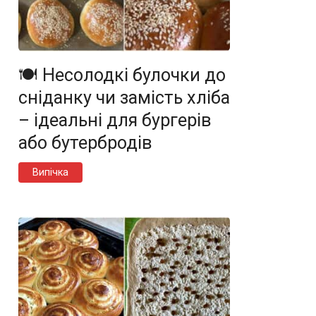
🍽️ Несолодкі булочки до
сніданку чи замість хліба
– ідеальні для бургерів
або бутербродів
Випічка