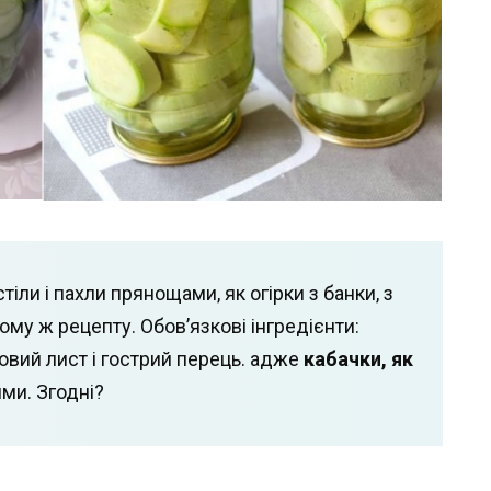
іли і пахли прянощами, як огірки з банки, з
 тому ж рецепту. Обов’язкові інгредієнти:
овий лист і гострий перець. адже
кабачки, як
ими. Згодні?