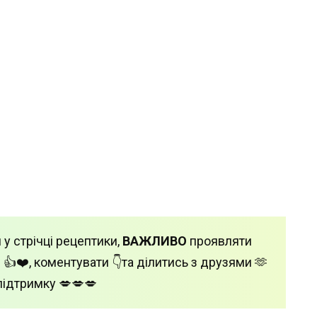
 у стрічці рецептики,
ВАЖЛИВО
проявляти
 👍❤️, коментувати 👇та ділитись з друзями 🫶
підтримку 💋💋💋