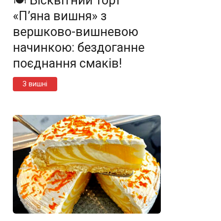
🍽️ Бісквітний торт
«П’яна вишня» з
вершково-вишневою
начинкою: бездоганне
поєднання смаків!
З вишні