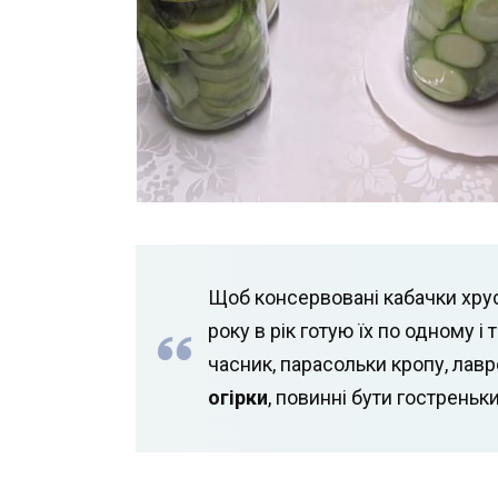
Щоб консервовані кабачки хруст
року в рік готую їх по одному і
часник, парасольки кропу, лавр
огірки
, повинні бути гостреньк