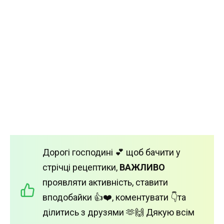
Дорогі господині 💕 щоб бачити у
стрічці рецептики,
ВАЖЛИВО
проявляти активність, ставити
вподобайки 👍❤️, коментувати 👇та
ділитись з друзями 🫶🙌 Дякую всім