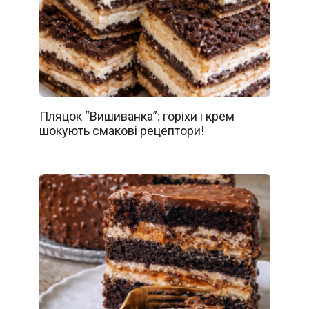
Пляцок “Вишиванка”: горіхи і крем
шокують смакові рецептори!