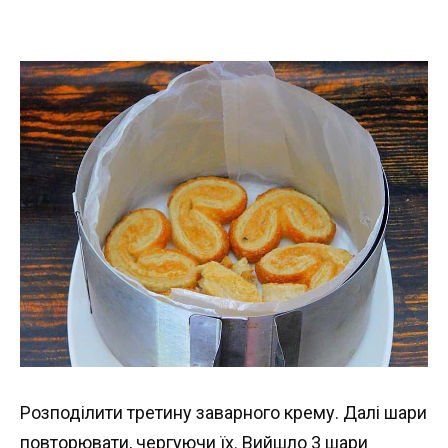
Розподілити третину заварного крему. Далі шари
повторювати, чергуючи їх. Вийшло 3 шари