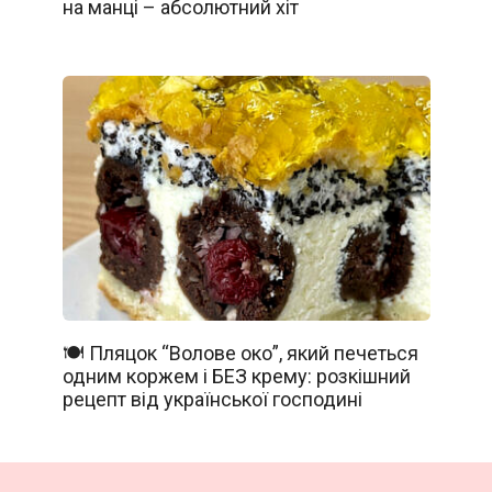
на манці – абсолютний хіт
🍽️ Пляцок “Волове око”, який печеться
одним коржем і БЕЗ крему: розкішний
рецепт від української господині