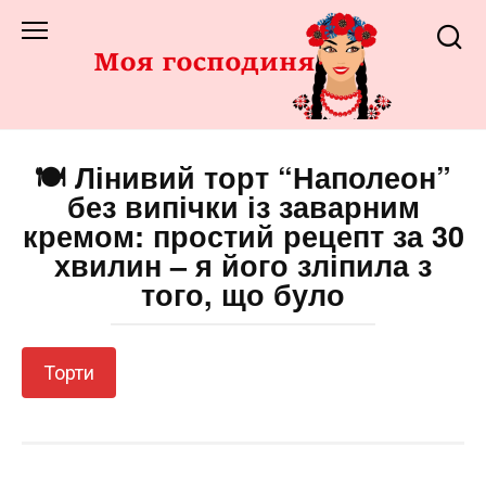
Перейти
до
змісту
🍽️ Лінивий торт “Наполеон”
без випічки із заварним
кремом: простий рецепт за 30
хвилин – я його зліпила з
того, що було
Торти