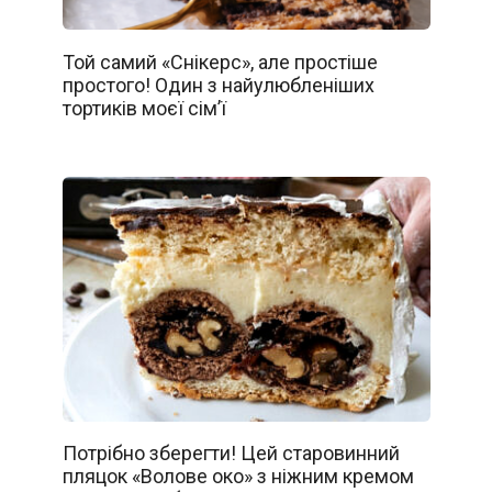
Той самий «Снікерс», але простіше
простого! Один з найулюбленіших
тортиків моєї сім’ї
Потрібно зберегти! Цей старовинний
пляцок «Волове око» з ніжним кремом