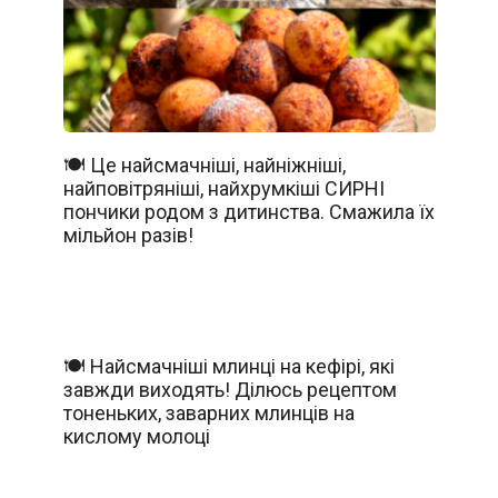
🍽️ Це найсмачніші, найніжніші,
найповітряніші, найхрумкіші СИРНІ
пончики родом з дитинства. Смажила їх
мільйон разів!
🍽️ Найсмачніші млинці на кефірі, які
завжди виходять! Ділюсь рецептом
тоненьких, заварних млинців на
кислому молоці