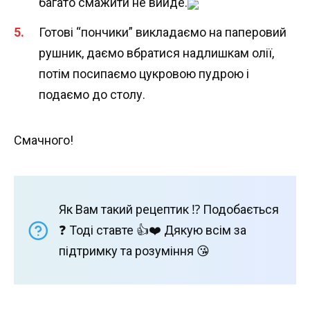
багато смажити не вийде.
Готові “пончики” викладаємо на паперовий
рушник, даємо вбратися надлишкам олії,
потім посипаємо цукровою пудрою і
подаємо до столу.
Смачного!
Як Вам такий рецептик ⁉️ Подобається
❓ Тоді ставте 👍❤️ Дякую всім за
підтримку та розуміння 😘