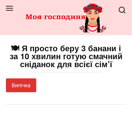
Перейти
до
змісту
🍽️ Я просто беру 3 банани і
за 10 хвилин готую смачний
сніданок для всієї сім’ї
Випічка