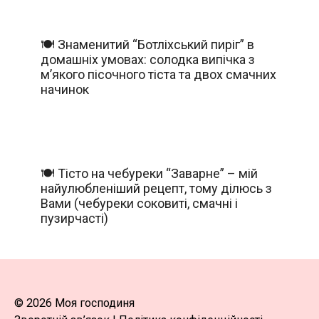
🍽️ Знаменитий “Ботліхський пиріг” в
домашніх умовах: солодка випічка з
м’якого пісочного тіста та двох смачних
начинок
🍽️ Тісто на чебуреки “Заварне” – мій
найулюбленіший рецепт, тому ділюсь з
Вами (чебуреки соковиті, смачні і
пузирчасті)
© 2026 Моя господиня