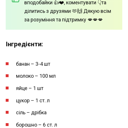
вподобайки 👍❤️, коментувати 👇та
ділитись з друзями 🫶🙌 Дякую всім
за розуміння та підтримку 💋💋💋
Інгредієнти:
банан – 3-4 шт
молоко – 100 мл
яйце – 1 шт
цукор – 1 ст. л
сіль – дрібка
борошно – 6 ст. л