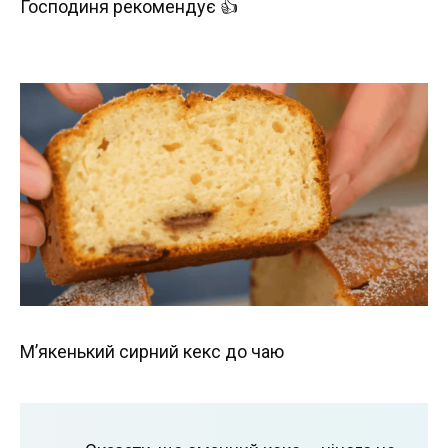
Господиня рекомендує 👍
М’якенький сирний кекс до чаю