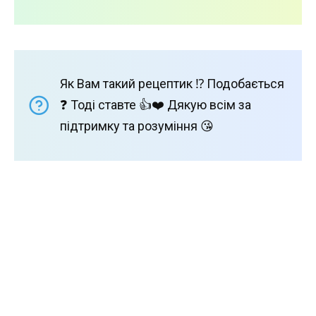
Як Вам такий рецептик ⁉️ Подобається
❓ Тоді ставте 👍❤️ Дякую всім за
підтримку та розуміння 😘