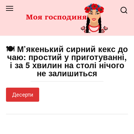
Перейти
до
змісту
🍽️ М’якенький сирний кекс до
чаю: простий у приготуванні,
і за 5 хвилин на столі нічого
не залишиться
Десерти