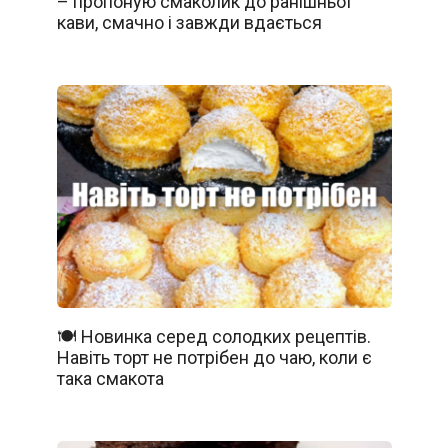
– пропоную смаколик до ранішньої
кави, смачно і завжди вдається
🍽️ Новинка серед солодких рецептів.
Навіть торт не потрібен до чаю, коли є
така смакота