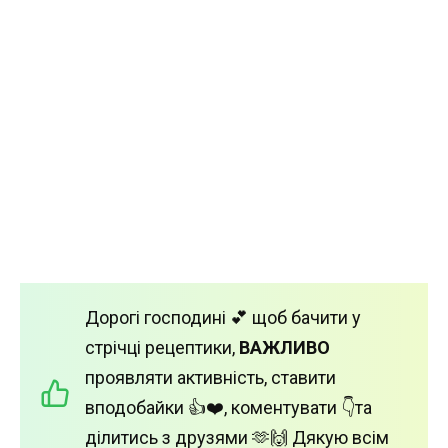
Дорогі господині 💕 щоб бачити у
стрічці рецептики,
ВАЖЛИВО
проявляти активність, ставити
вподобайки 👍❤️, коментувати 👇та
ділитись з друзями 🫶🙌 Дякую всім