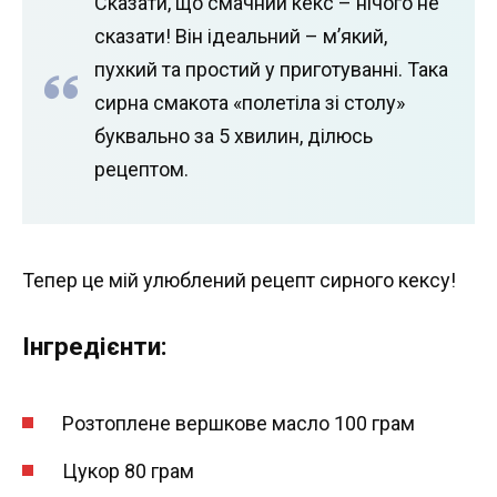
Сказати, що смачний кекс – нічого не
сказати! Він ідеальний – м’який,
пухкий та простий у приготуванні. Така
сирна смакота «полетіла зі столу»
буквально за 5 хвилин, ділюсь
рецептом.
Тепер це мій улюблений рецепт сирного кексу!
Інгредієнти:
Розтоплене вершкове масло 100 грам
Цукор 80 грам