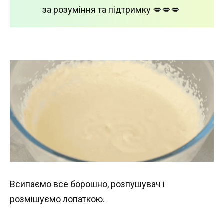
за розуміння та підтримку 💋💋💋
Всипаємо все борошно, розпушувач і
розмішуємо лопаткою.