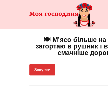
Перейти
до
змісту
🍽️ М’ясо більше на
загортаю в рушник і 
смачніше доро
Закуски