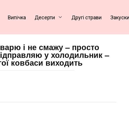
Випічка
Десерти
Другі страви
Закуск
 варю і не смажу – просто
відправляю у холодильник –
гої ковбаси виходить