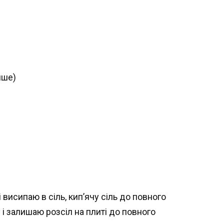
нше)
 висипаю в сіль, кип’ячу сіль до повного
і залишаю розсіл на плиті до повного