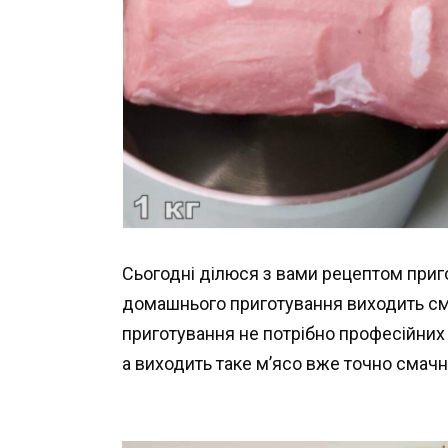
Сьогодні ділюся з вами рецептом приго
домашнього приготування виходить сма
приготування не потрібно професійних 
а виходить таке м’ясо вже точно смач