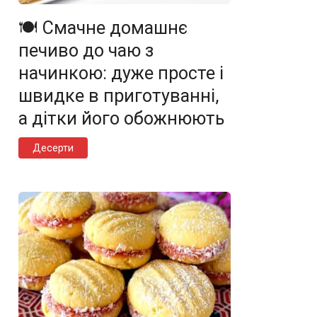
🍽️ Смачне домашнє
печиво до чаю з
начинкою: дуже просте і
швидке в приготуванні,
а дітки його обожнюють
Десерти