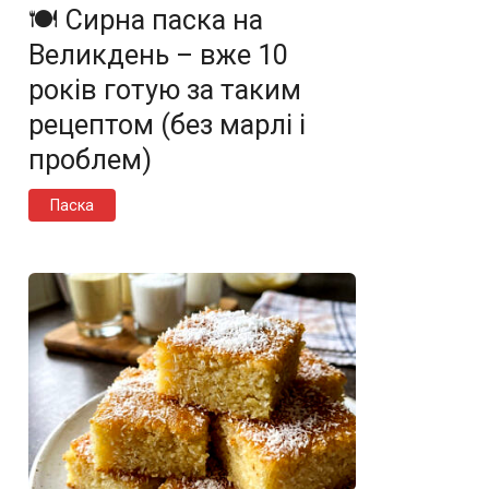
🍽️ Сирна паска на
Великдень – вже 10
років готую за таким
рецептом (без марлі і
проблем)
Паска