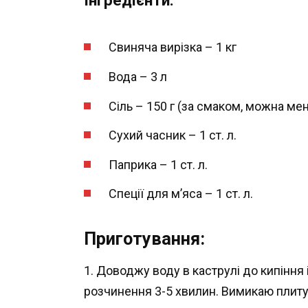
Інгредієнти:
Свиняча вирізка – 1 кг
Вода – 3 л
Сіль – 150 г (за смаком, можна ме
Сухий часник – 1 ст. л.
Паприка – 1 ст. л.
Спеції для м’яса – 1 ст. л.
Приготування:
1. Доводжу воду в каструлі до кипіння і
розчинення 3-5 хвилин. Вимикаю плиту 