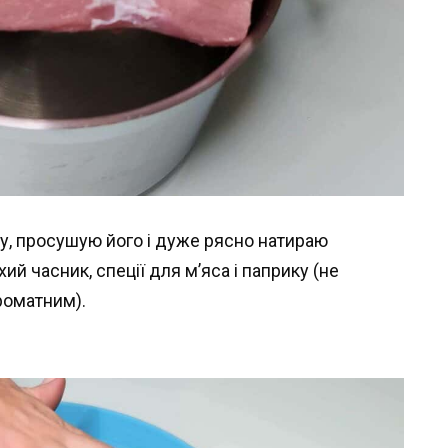
лу, просушую його і дуже рясно натираю
хий часник, спеції для м’яса і паприку (не
роматним).