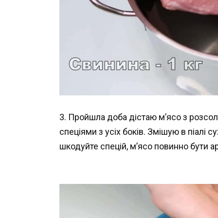
3. Пройшла доба дістаю м’ясо з розсо
спеціями з усіх боків. Змішую в піалі су
шкодуйте спецій, м’ясо повинно бути а