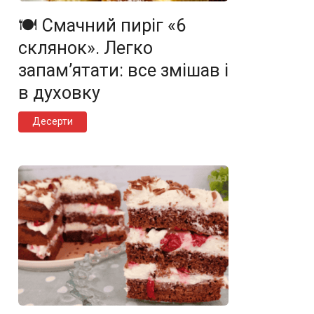
🍽️ Смачний пиріг «6
склянок». Легко
запам’ятати: все змішав і
в духовку
Десерти