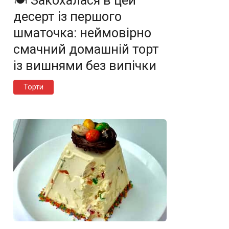
🍽️ Закохалася в цей
десерт із першого
шматочка: неймовірно
смачний домашній торт
із вишнями без випічки
Торти