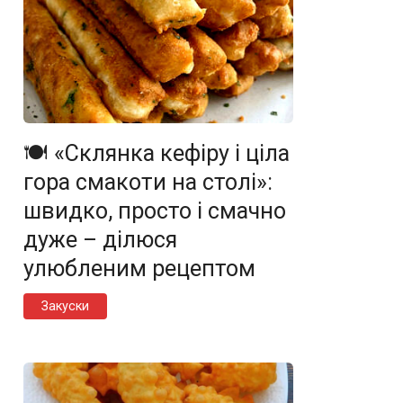
🍽️ «Склянка кефіру і ціла
гора смакоти на столі»:
швидко, просто і смачно
дуже – ділюся
улюбленим рецептом
Закуски