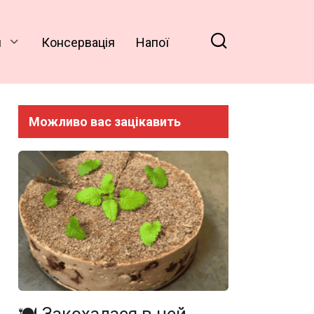
и
Консервація
Напої
Можливо вас зацікавить