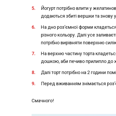
Йогурт потрібно влити у желатинов
додаються збиті вершки та знову 
На дно роз’ємної форми кладеться
різного кольору. Далі усе залив
потрібно вирівняти поверхню силі
На верхню частину торта кладетьс
дошкою, аби печиво прилипло до 
Далі торт потрібно на 2 години по
Перед вживанням знімається роз’є
Смачного!