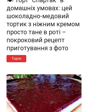
🍽️ Торт “Спартак” в
домашніх умовах: цей
шоколадно-медовий
тортик з ніжним кремом
просто тане в роті –
покроковий рецепт
приготування з фото
Торти