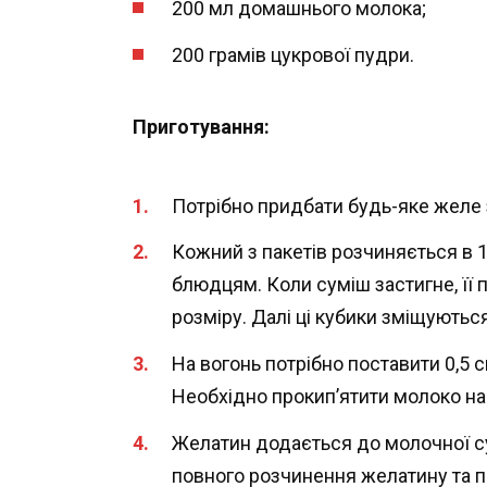
200 мл домашнього молока;
200 грамів цукрової пудри.
Приготування:
Потрібно придбати будь-яке желе з
Кожний з пакетів розчиняється в 
блюдцям. Коли суміш застигне, її 
розміру. Далі ці кубики зміщуютьс
На вогонь потрібно поставити 0,5 
Необхідно прокип’ятити молоко на 
Желатин додається до молочної с
повного розчинення желатину та 