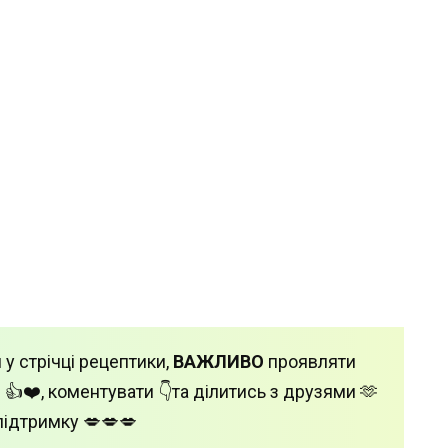
 у стрічці рецептики,
ВАЖЛИВО
проявляти
 👍❤️, коментувати 👇та ділитись з друзями 🫶
підтримку 💋💋💋