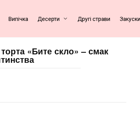
Випічка
Десерти
Другі страви
Закуск
 торта «Бите скло» – смак
итинства