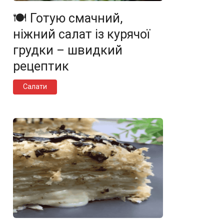
🍽️ Готую смачний,
ніжний салат із курячої
грудки – швидкий
рецептик
Салати