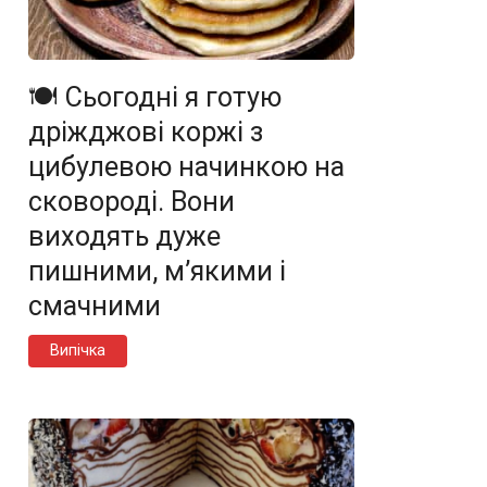
🍽️ Сьогодні я готую
дріжджові коржі з
цибулевою начинкою на
сковороді. Вони
виходять дуже
пишними, м’якими і
смачними
Випічка