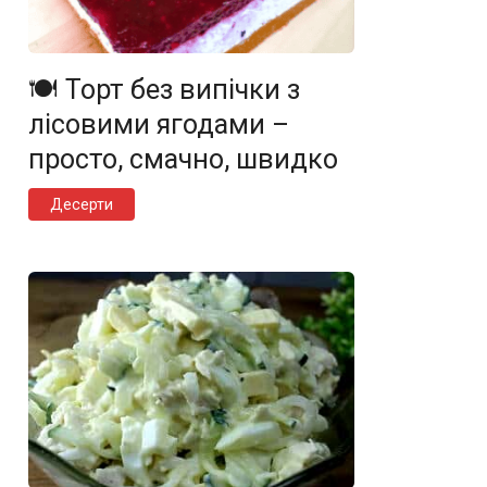
🍽️ Торт без випічки з
лісовими ягодами –
просто, смачно, швидко
Десерти