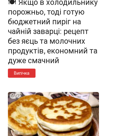
🍽️ Якщо в холодильнику
порожньо, тоді готую
бюджетний пиріг на
чайній заварці: рецепт
без яєць та молочних
продуктів, економний та
дуже смачний
Випічка