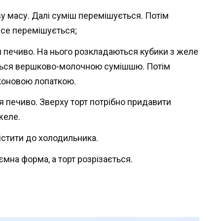
у масу. Далі суміш перемішується. Потім
усе перемішується;
 печиво. На нього розкладаються кубики з желе
ається вершково-молочною сумішшю. Потім
коновою лопаткою.
я печиво. Зверху торт потрібно придавити
желе.
містити до холодильника.
мна форма, а торт розрізається.