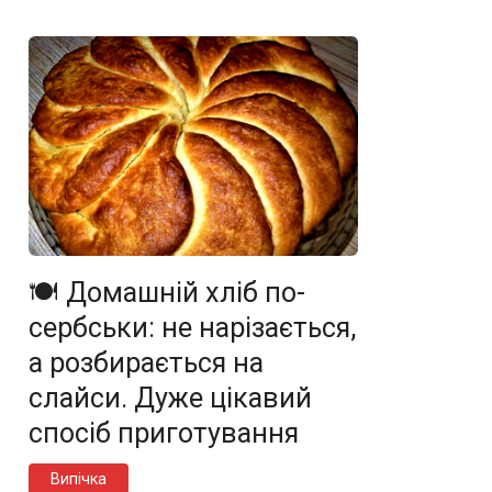
🍽️ Домашній хліб по-
сербськи: не нарізається,
а розбирається на
слайси. Дуже цікавий
спосіб приготування
Випічка