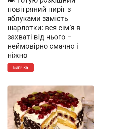
🍽️ Готую розкішний
повітряний пиріг з
яблуками замість
шарлотки: вся сім’я в
захваті від нього –
неймовірно смачно і
ніжно
Випічка