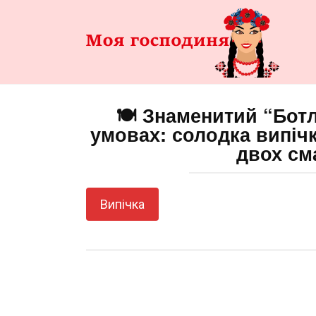
Перейти
до
змісту
🍽️ Знаменитий “Бот
умовах: солодка випічка
двох см
Випічка