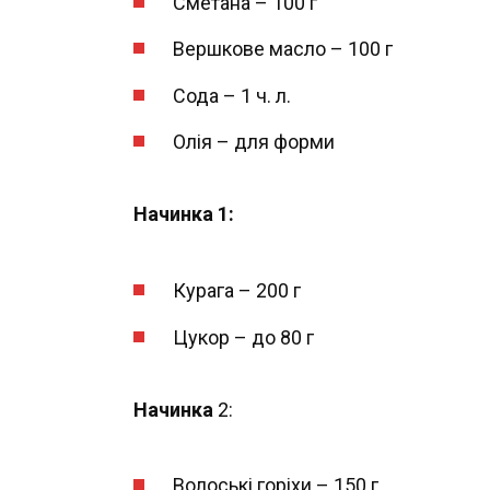
Сметана – 100 г
Вершкове масло – 100 г
Сода – 1 ч. л.
Олія – для форми
Начинка 1:
Курага – 200 г
Цукор – до 80 г
Начинка
2:
Волоські горіхи – 150 г