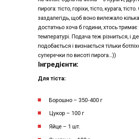
пирога: тісто, горіхи, тісто, курага, тіс
заздалегідь, щоб воно вилежало кілька 
достатньо хоча б години, хтось тримає 
температурі. Подача теж різниться, і д
подобається і визнається тільки ботліх
суперечки по висоті пирога…))
Інгредієнти:
Для тіста:
Борошно – 350-400 г
Цукор – 100 г
Яйце – 1 шт.