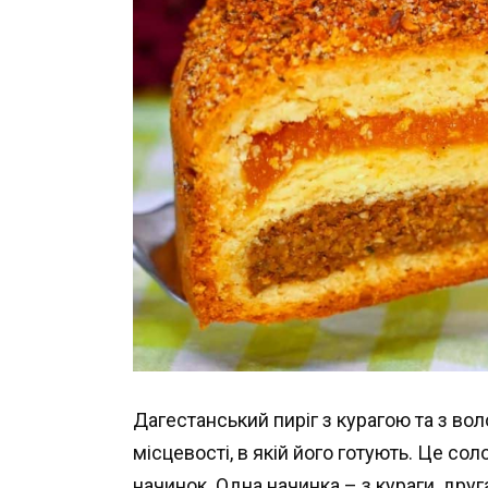
Дагестанський пиріг з курагою та з во
місцевості, в якій його готують. Це сол
начинок. Одна начинка – з кураги, друг