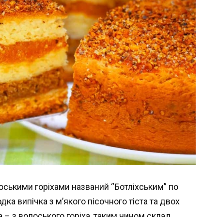
лоськими горіхами названий “Ботліхським” по
одка випічка з м’якого пісочного тіста та двох
а – з волоського горіха, таким чином склад