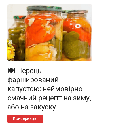
🍽️ Перець
фарширований
капустою: неймовірно
смачний рецепт на зиму,
або на закуску
Консервація