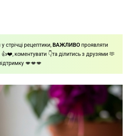
 у стрічці рецептики,
ВАЖЛИВО
проявляти
 👍❤️, коментувати 👇та ділитись з друзями 🫶
підтримку 💋💋💋