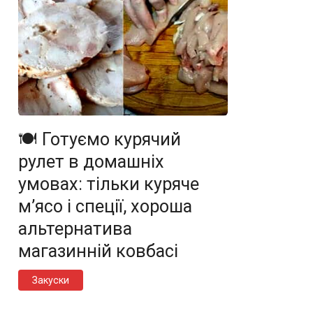
🍽️ Готуємо курячий
рулет в домашніх
умовах: тільки куряче
м’ясо і спеції, хороша
альтернатива
магазинній ковбасі
Закуски