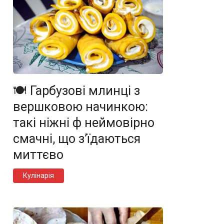
🍽️ Гарбузові млинці з
вершковою начинкою:
такі ніжні ф неймовірно
смачні, що з’їдаються
миттєво
Кулінарія