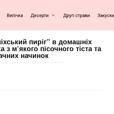
Випічка
Десерти
Другі страви
Закуск
ліхський пиріг” в домашніх
 з м’якого пісочного тіста та
ачних начинок