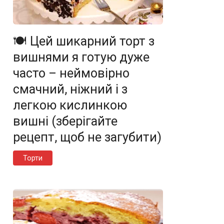
🍽️ Цей шикарний торт з
вишнями я готую дуже
часто – неймовірно
смачний, ніжний і з
легкою кислинкою
вишні (зберігайте
рецепт, щоб не загубити)
Торти