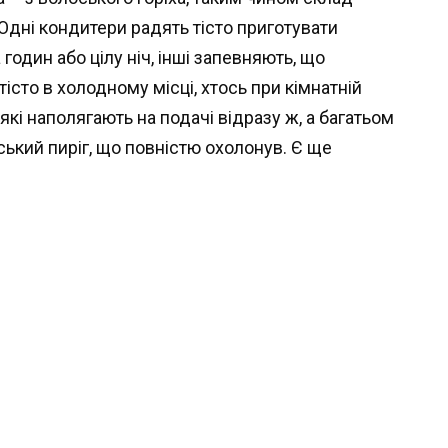
то. Одні кондитери радять тісто приготувати
годин або цілу ніч, інші запевняють, що
тісто в холодному місці, хтось при кімнатній
еякі наполягають на подачі відразу ж, а багатьом
ський пиріг, що повністю охолонув. Є ще