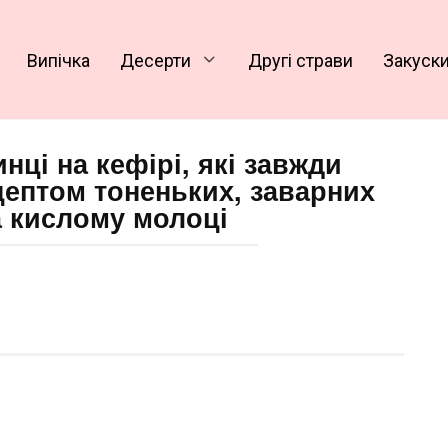
Випічка
Десерти
Другі страви
Закуск
нці на кефірі, які завжди
цептом тоненьких, заварних
а кислому молоці