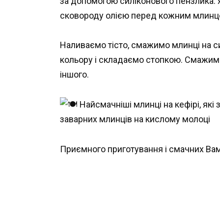
за допомогою силіконового пензлика. 
сковороду олією перед кожним млинце
Наливаємо тісто, смажимо млинці на си
кольору і складаємо стопкою. Смажимо
іншого.
Приємного приготування і смачних Вам