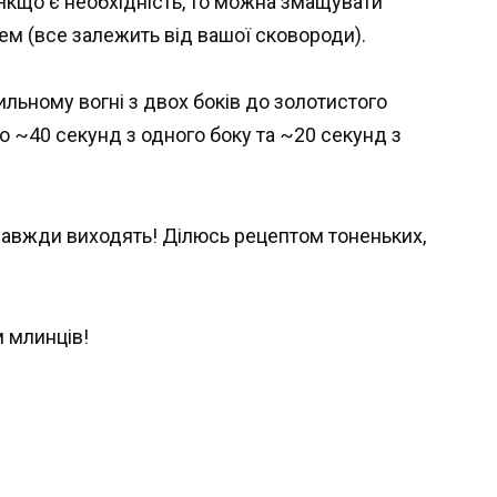
Якщо є необхідність, то можна змащувати
м (все залежить від вашої сковороди).
льному вогні з двох боків до золотистого
 ~40 секунд з одного боку та ~20 секунд з
 млинців!