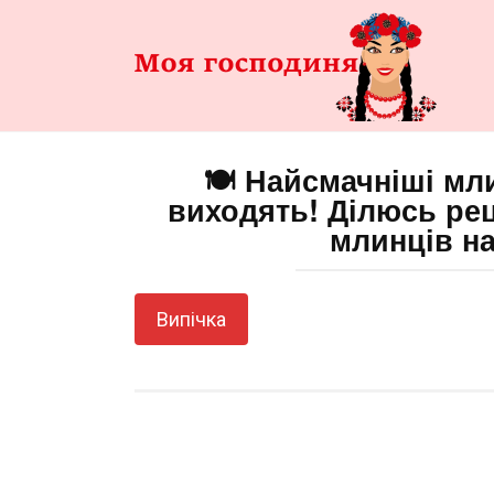
Перейти
до
змісту
🍽️ Найсмачніші мли
виходять! Ділюсь ре
млинців н
Випічка