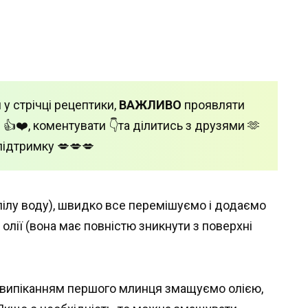
 у стрічці рецептики,
ВАЖЛИВО
проявляти
 👍❤️, коментувати 👇та ділитись з друзями 🫶
підтримку 💋💋💋
пілу воду), швидко все перемішуємо і додаємо
олії (вона має повністю зникнути з поверхні
д випіканням першого млинця змащуємо олією,