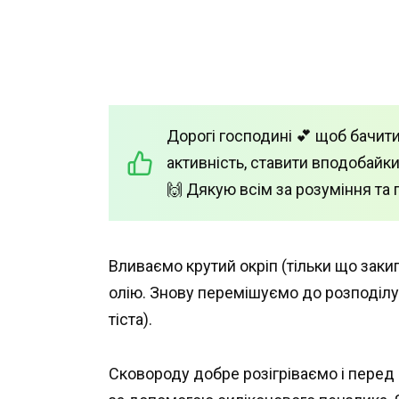
Дорогі господині 💕 щоб бачити
активність, ставити вподобайки
🙌 Дякую всім за розуміння та 
Вливаємо крутий окріп (тільки що заки
олію. Знову перемішуємо до розподілу 
тіста).
Сковороду добре розігріваємо і пере