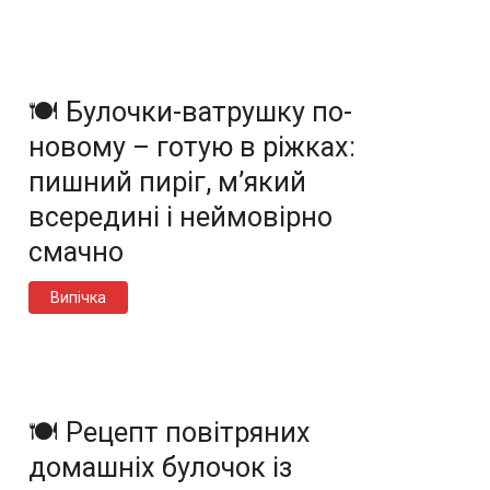
🍽️ Булочки-ватрушку по-
новому – готую в ріжках:
пишний пиріг, м’який
всередині і неймовірно
смачно
Випічка
🍽️ Рецепт повітряних
домашніх булочок із