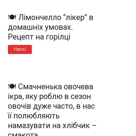
🍽️ Лімончелло “лікер” в
домашніх умовах.
Рецепт на горілці
Напої
🍽️ Смачненька овочева
ікра, яку роблю в сезон
овочів дуже часто, в нас
її полюбляють
намазувати на хлібчик –
смакота