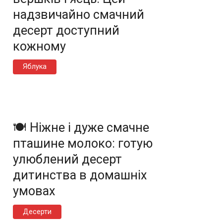
надзвичайно смачний
десерт доступний
кожному
Яблука
🍽️ Ніжне і дуже смачне
пташине молоко: готую
улюблений десерт
дитинства в домашніх
умовах
Десерти