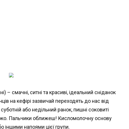
ні) – смачні, ситні та красиві, ідеальний сніданок
ців на кефірі зазвичай переходять до нас від
суботній або недільний ранок, пишні соковиті
локо. Пальчики оближеш! Кисломолочну основу
о іншими напоями цієї групи.