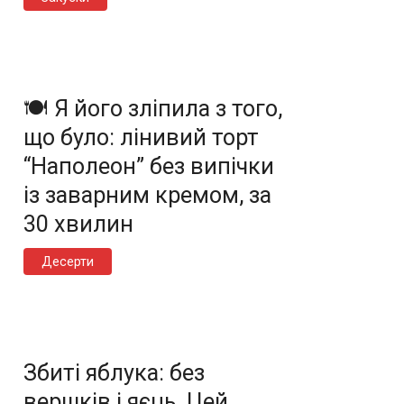
🍽️ Я його зліпила з того,
що було: лінивий торт
“Наполеон” без випічки
із заварним кремом, за
30 хвилин
Десерти
Збиті яблука: без
вершків і яєць. Цей