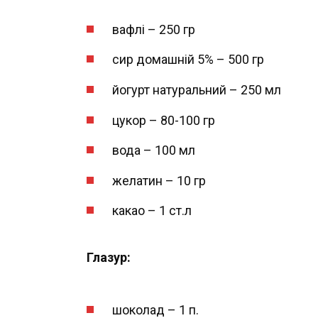
вафлі – 250 гр
сир домашній 5% – 500 гр
йогурт натуральний – 250 мл
цукор – 80-100 гр
вода – 100 мл
желатин – 10 гр
какао – 1 ст.л
Глазур:
шоколад – 1 п.