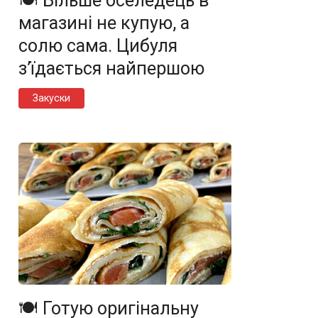
🍽️ Більше оселедець в
магазині не купую, а
солю сама. Цибуля
з’їдається найпершою
Закуски
🍽️ Готую оригінальну