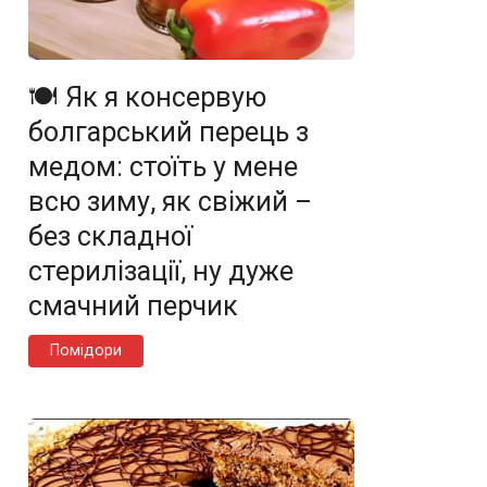
🍽️ Як я консервую
болгарський перець з
медом: стоїть у мене
всю зиму, як свіжий –
без складної
стерилізації, ну дуже
смачний перчик
Помідори