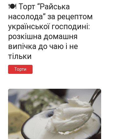
🍽️ Торт “Райська
насолода” за рецептом
української господині:
розкішна домашня
випічка до чаю і не
тільки
Торти