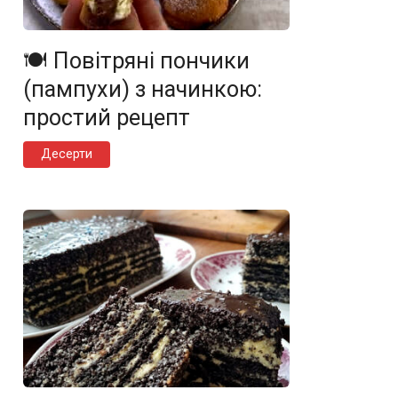
🍽️ Повітряні пончики
(пампухи) з начинкою:
простий рецепт
Десерти