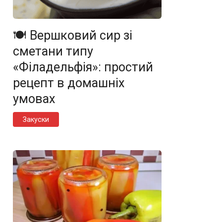
🍽️ Вершковий сир зі
сметани типу
«Філадельфія»: простий
рецепт в домашніх
умовах
Закуски