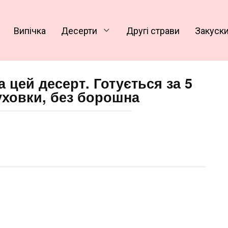
Випічка
Десерти
Другі страви
Закуск
на цей десерт. Готується за 5
уховки, без борошна