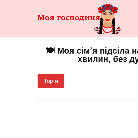
Перейти
до
змісту
🍽️ Моя сім’я підсіла 
хвилин, без д
Торти