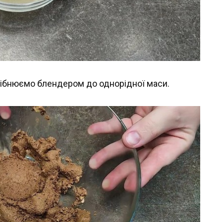
рібнюємо блендером до однорідної маси.