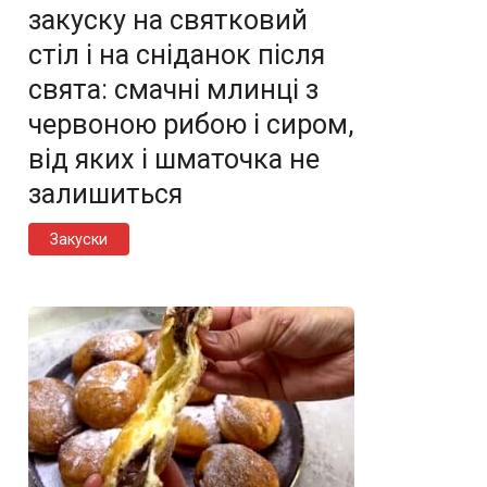
закуску на святковий
стіл і на сніданок після
свята: смачні млинці з
червоною рибою і сиром,
від яких і шматочка не
залишиться
Закуски