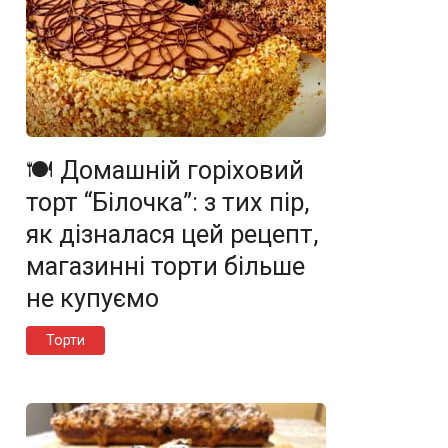
🍽️ Домашній горіховий
торт “Білочка”: з тих пір,
як дізналася цей рецепт,
магазинні торти більше
не купуємо
Торти