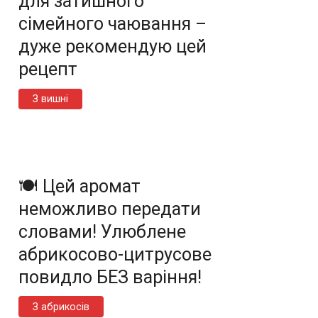
для затишного
сімейного чаювання –
дуже рекомендую цей
рецепт
З вишні
🍽️ Цей аромат
неможливо передати
словами! Улюблене
абрикосово-цитрусове
повидло БЕЗ варіння!
З абрикосів