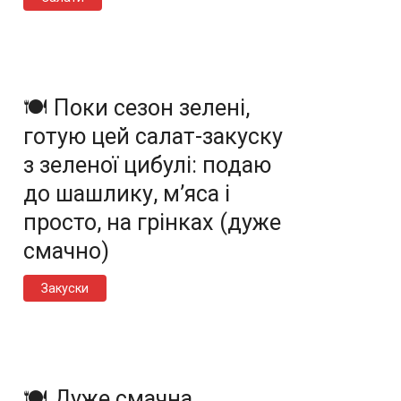
🍽️ Поки сезон зелені,
готую цей салат-закуску
з зеленої цибулі: подаю
до шашлику, м’яса і
просто, на грінках (дуже
смачно)
Закуски
🍽️ Дуже смачна