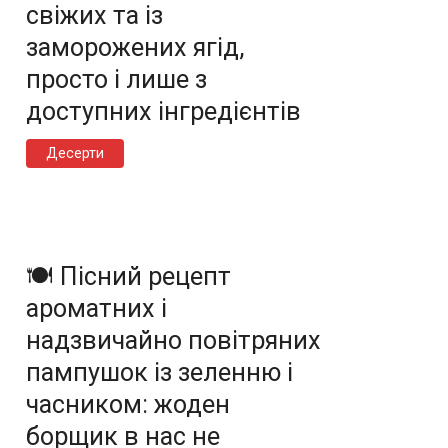
свіжих та із
заморожених ягід,
просто і лише з
доступних інгредієнтів
Десерти
🍽️ Пісний рецепт
ароматних і
надзвичайно повітряних
пампушок із зеленню і
часником: жоден
борщик в нас не