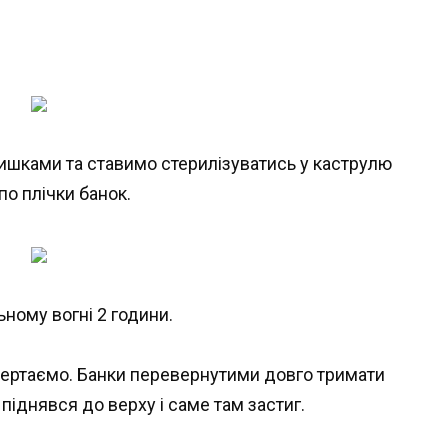
ишками та ставимо стерилізуватись у каструлю
по плічки банок.
ьному вогні 2 години.
вертаємо. Банки перевернутими довго тримати
піднявся до верху і саме там застиг.