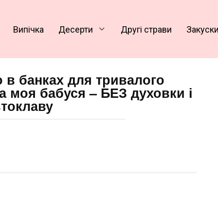
Випічка
Десерти
Другі страви
Закуск
о в банках для тривалого
ла моя бабуся – БЕЗ духовки і
втоклаву