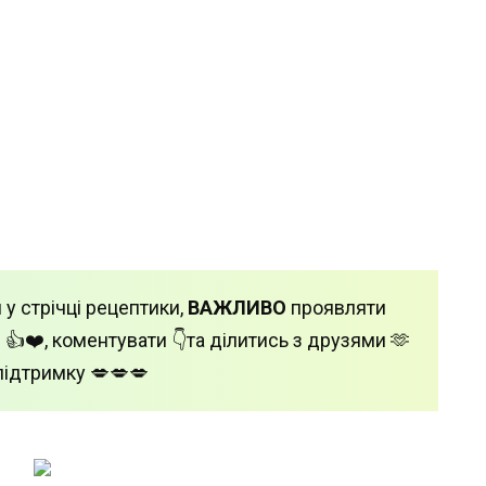
 у стрічці рецептики,
ВАЖЛИВО
проявляти
 👍❤️, коментувати 👇та ділитись з друзями 🫶
підтримку 💋💋💋