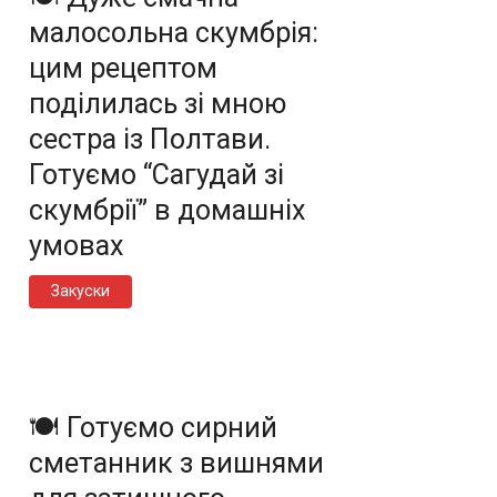
малосольна скумбрія:
цим рецептом
поділилась зі мною
сестра із Полтави.
Готуємо “Сагудай зі
скумбрії” в домашніх
умовах
Закуски
🍽️ Готуємо сирний
сметанник з вишнями