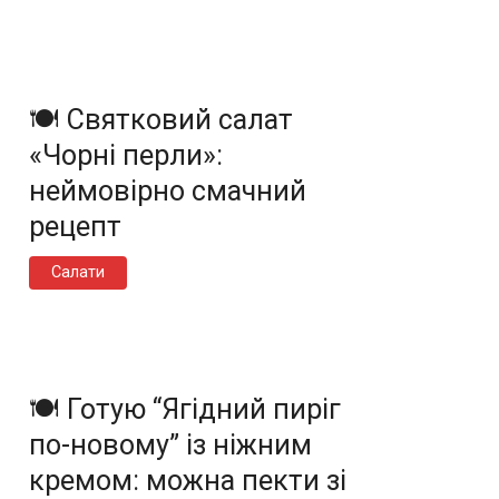
🍽️ Святковий салат
«Чорні перли»:
неймовірно смачний
рецепт
Салати
🍽️ Готую “Ягідний пиріг
по-новому” із ніжним
кремом: можна пекти зі