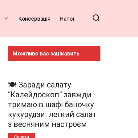
и
Консервація
Напої
Можливо вас зацікавить
🍽️ Заради салату
“Калейдоскоп” завжди
тримаю в шафі баночку
кукурудзи: легкий салат
з весняним настроєм
Салати