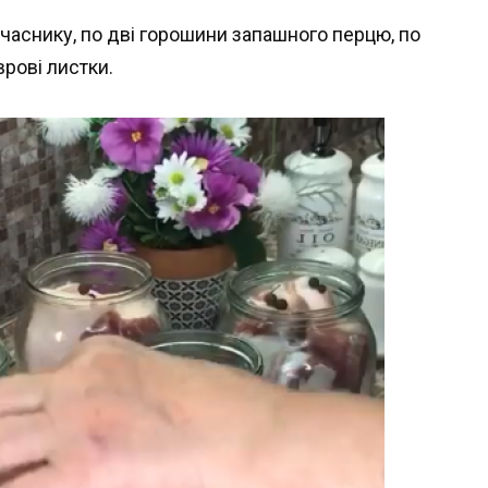
часнику, по дві горошини запашного перцю, по
врові листки.