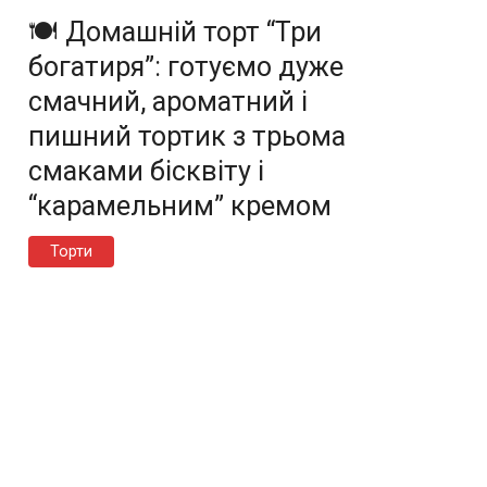
🍽️ Домашній торт “Три
богатиря”: готуємо дуже
смачний, ароматний і
пишний тортик з трьома
смаками бісквіту і
“карамельним” кремом
Торти