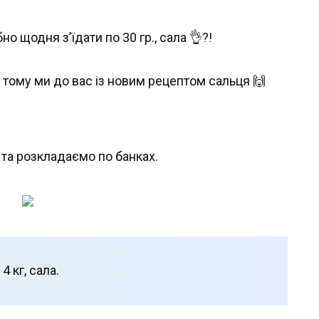
но щодня з’їдати по 30 гр., сала 👌?!
 тому ми до вас із новим рецептом сальця 🙌
та розкладаємо по банках.
4 кг, сала.