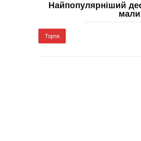
Найпопулярніший дес
мали
Торти