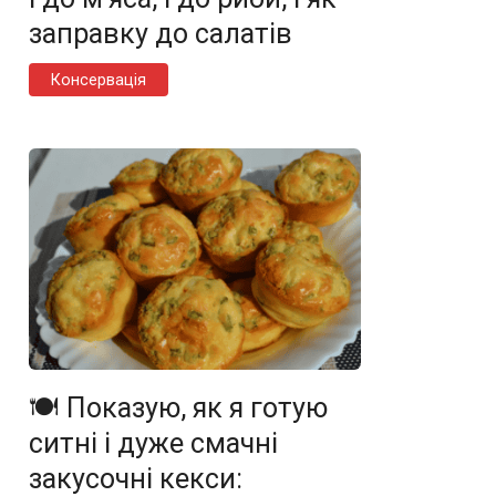
заправку до салатів
Консервація
🍽️ Показую, як я готую
ситні і дуже смачні
закусочні кекси: