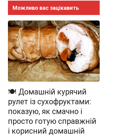
Можливо вас зацікавить
🍽️ Домашній курячий
рулет із сухофруктами:
показую, як смачно і
просто готую справжній
і корисний домашній