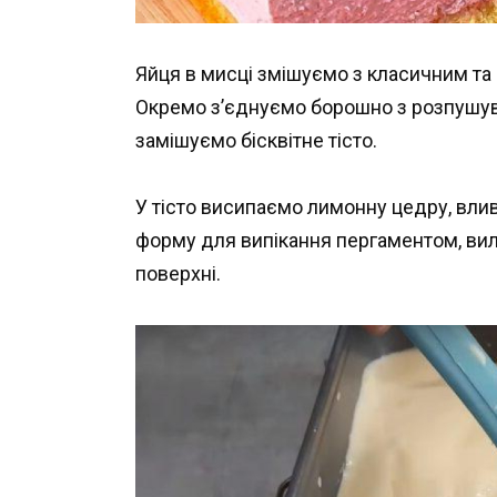
Яйця в мисці змішуємо з класичним та
Окремо з’єднуємо борошно з розпушув
замішуємо бісквітне тісто.
У тісто висипаємо лимонну цедру, вли
форму для випікання пергаментом, вил
поверхні.