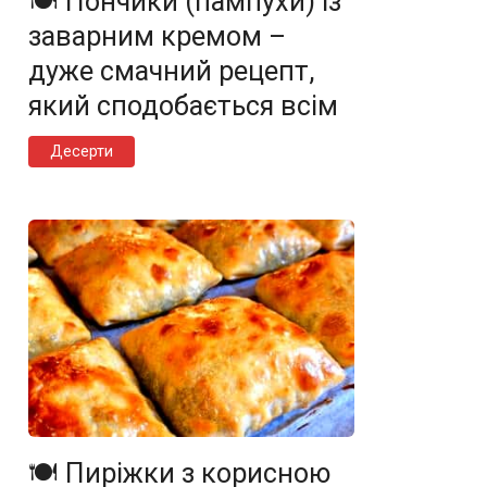
🍽️ Пончики (пампухи) із
заварним кремом –
дуже смачний рецепт,
який сподобається всім
Десерти
🍽️ Пиріжки з корисною