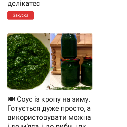
делікатес
Закуски
🍽️ Соус із кропу на зиму.
Готується дуже просто, а
використовувати можна
і до м’яса, і до риби, і як