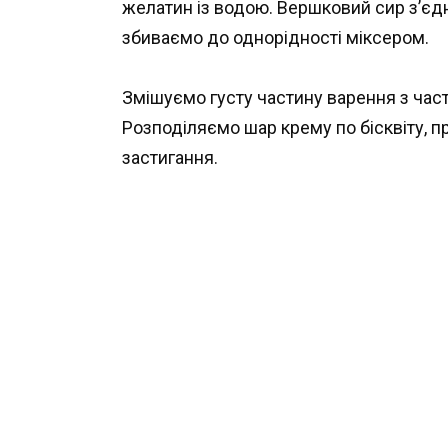
желатин із водою. Вершковий сир з’є
збиваємо до однорідності міксером.
Змішуємо густу частину варення з час
Розподіляємо шар крему по бісквіту, 
застигання.