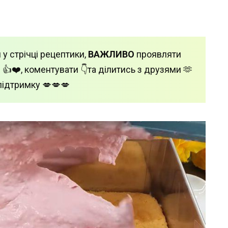
 у стрічці рецептики,
ВАЖЛИВО
проявляти
 👍❤️, коментувати 👇та ділитись з друзями 🫶
підтримку 💋💋💋