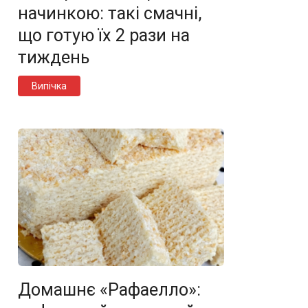
начинкою: такі смачні,
що готую їх 2 рази на
тиждень
Випічка
Домашнє «Рафаелло»: