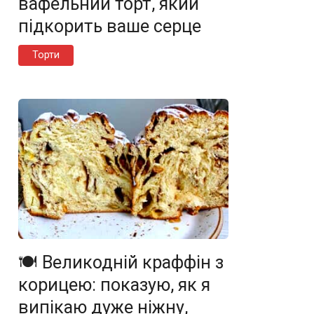
вафельний торт, який
підкорить ваше серце
Торти
🍽️ Великодній краффін з
корицею: показую, як я
випікаю дуже ніжну,