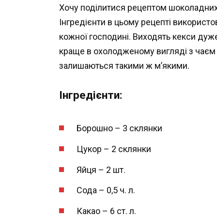
Хочу поділитися рецептом шоколадних 
Інгредієнти в цьому рецепті використо
кожної господині. Виходять кекси дуж
краще в охолодженому вигляді з чаєм 
залишаються такими ж м’якими.
Інгредієнти:
Борошно – 3 склянки
Цукор – 2 склянки
Яйця – 2 шт.
Сода – 0,5 ч. л.
Какао – 6 ст. л.