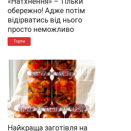
«Натхнення» – Тільки
обережно! Адже потім
відірватись від нього
просто неможливо
Торти
Найкраща заготівля на