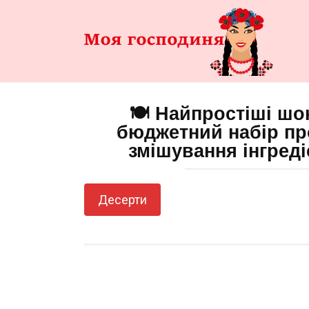
Перейти
до
змісту
🍽️ Найпростіші шо
бюджетний набір про
змішування інгредіє
Десерти