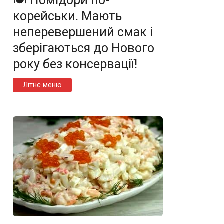
🍽️ Помідори по-
корейськи. Мають
неперевершений смак і
зберігаються до Нового
року без консервації!
Літнє меню