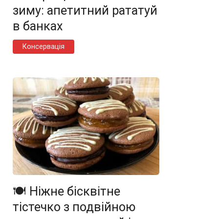
зиму: апетитний рататуй
в банках
Консервація
🍽️ Ніжне бісквітне
тістечко з подвійною