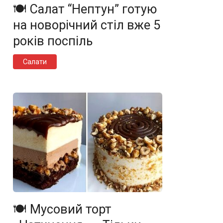
🍽️ Салат “Нептун” готую
на новорічний стіл вже 5
років поспіль
Салати
🍽️ Мусовий торт