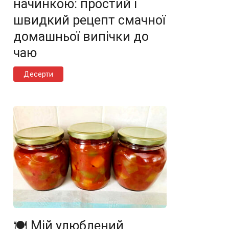
начинкою: простий і
швидкий рецепт смачної
домашньої випічки до
чаю
Десерти
🍽️ Мій улюблений