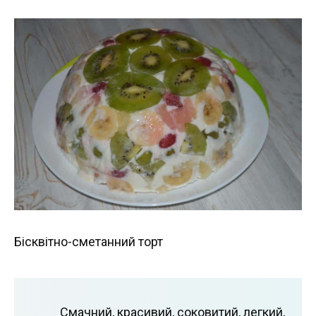
Бісквітно-сметанний торт
Смачний, красивий, соковитий, легкий,