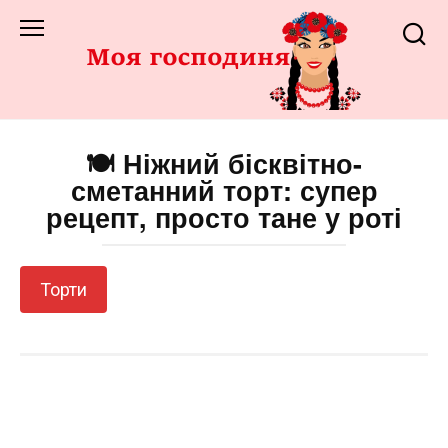
Перейти
до
змісту
🍽️ Ніжний бісквітно-
сметанний торт: супер
рецепт, просто тане у роті
Торти