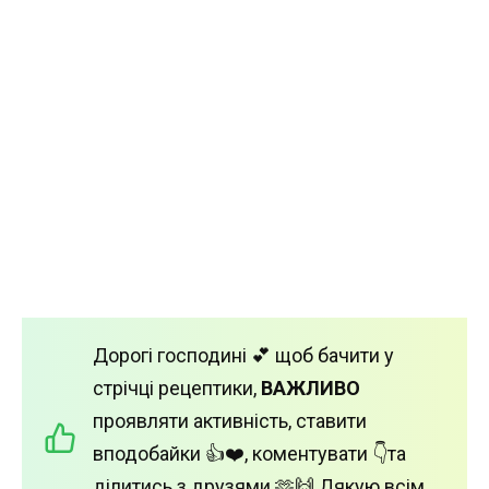
Дорогі господині 💕 щоб бачити у
стрічці рецептики,
ВАЖЛИВО
проявляти активність, ставити
вподобайки 👍❤️, коментувати 👇та
ділитись з друзями 🫶🙌 Дякую всім