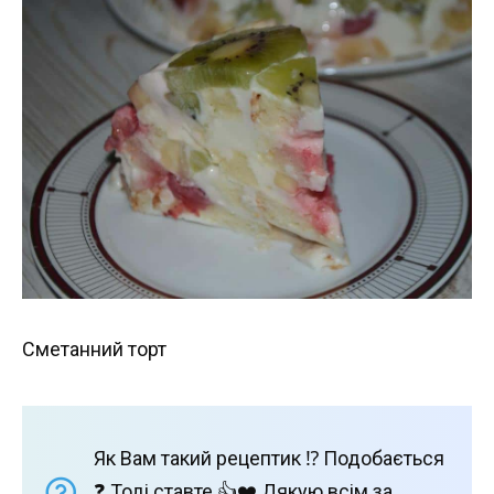
Сметанний торт
Як Вам такий рецептик ⁉️ Подобається
❓ Тоді ставте 👍❤️ Дякую всім за