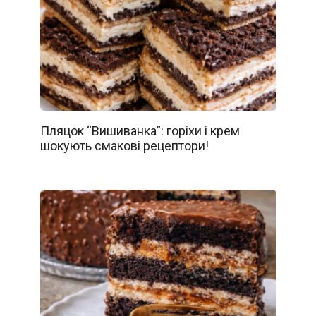
Пляцок “Вишиванка”: горіхи і крем
шокують смакові рецептори!