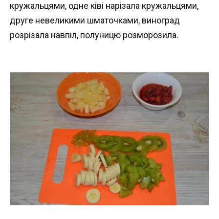
кружальцями, одне ківі нарізала кружальцями,
друге невеликими шматочками, виноград
розрізала навпіл, полуницю розморозила.