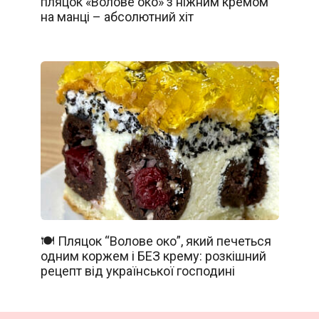
пляцок «Волове око» з ніжним кремом
на манці – абсолютний хіт
🍽️ Пляцок “Волове око”, який печеться
одним коржем і БЕЗ крему: розкішний
рецепт від української господині