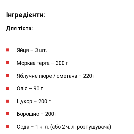
Інгредієнти:
Для тіста:
Яйця – 3 шт.
Морква терта – 300 г
Яблучне пюре / сметана – 220 г
Олія – 90 г
Цукор – 200 г
Борошно – 200 г
Сода – 1 ч. л. (або 2 ч. л. розпушувача)