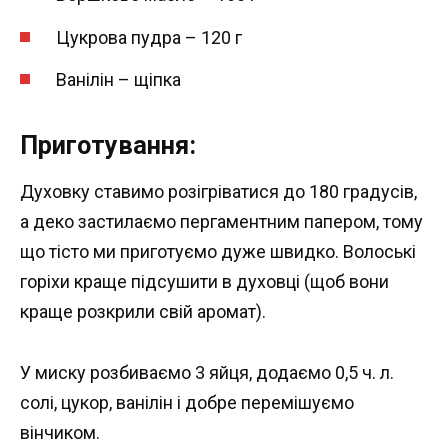
Цукрова пудра – 120 г
Ванілін – щіпка
Приготування:
Духовку ставимо розігріватися до 180 градусів,
а деко застилаємо пергаментним папером, тому
що тісто ми приготуємо дуже швидко. Волоські
горіхи краще підсушити в духовці (щоб вони
краще розкрили свій аромат).
У миску розбиваємо 3 яйця, додаємо 0,5 ч. л.
солі, цукор, ванілін і добре перемішуємо
вінчиком.