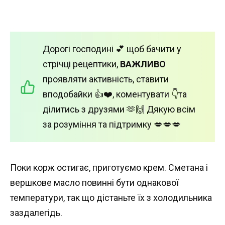
Дорогі господині 💕 щоб бачити у
стрічці рецептики,
ВАЖЛИВО
проявляти активність, ставити
вподобайки 👍❤️, коментувати 👇та
ділитись з друзями 🫶🙌 Дякую всім
за розуміння та підтримку 💋💋💋
Поки корж остигає, приготуємо крем. Сметана і
вершкове масло повинні бути однакової
температури, так що дістаньте їх з холодильника
заздалегідь.