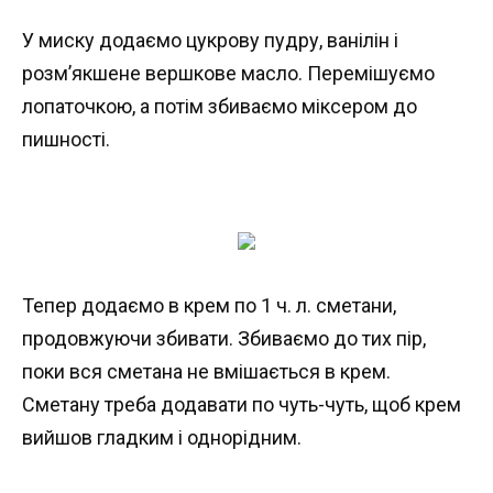
У миску додаємо цукрову пудру, ванілін і
розм’якшене вершкове масло. Перемішуємо
лопаточкою, а потім збиваємо міксером до
пишності.
Тепер додаємо в крем по 1 ч. л. сметани,
продовжуючи збивати. Збиваємо до тих пір,
поки вся сметана не вмішається в крем.
Сметану треба додавати по чуть-чуть, щоб крем
вийшов гладким і однорідним.