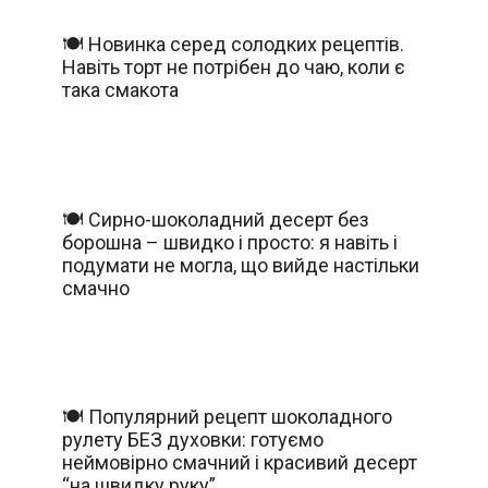
🍽️ Новинка серед солодких рецептів.
Навіть торт не потрібен до чаю, коли є
така смакота
🍽️ Сирно-шоколадний десерт без
борошна – швидко і просто: я навіть і
подумати не могла, що вийде настільки
смачно
🍽️ Популярний рецепт шоколадного
рулету БЕЗ духовки: готуємо
неймовірно смачний і красивий десерт
“на швидку руку”