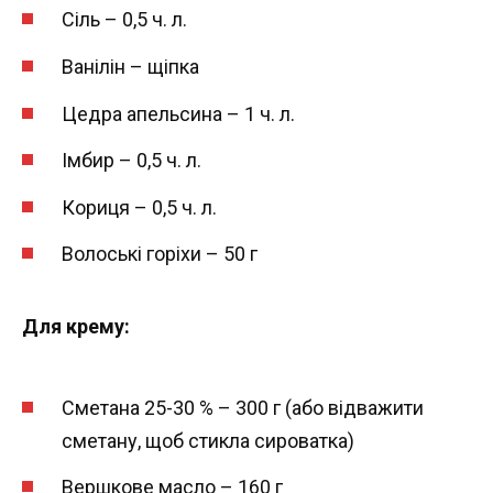
Сіль – 0,5 ч. л.
Ванілін – щіпка
Цедра апельсина – 1 ч. л.
Імбир – 0,5 ч. л.
Кориця – 0,5 ч. л.
Волоські горіхи – 50 г
Для крему:
Сметана 25-30 % – 300 г (або відважити
сметану, щоб стикла сироватка)
Вершкове масло – 160 г