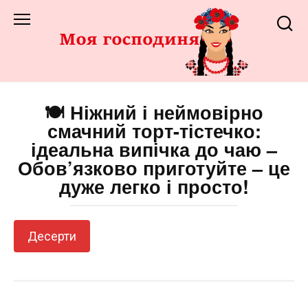
Перейти
до
змісту
🍽️ Ніжний і неймовірно
смачний торт-тістечко:
ідеальна випічка до чаю –
Обов’язково приготуйте – це
дуже легко і просто!
Десерти