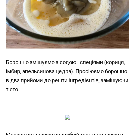
Борошно змішуємо з содою і спеціями (кориця,
імбир, апельсинова цедра). Просіюємо борошно
в два прийоми до решти інгредієнтів, замішуючи
тісто.
Моркву натираємо на дрібній терці і додаємо в