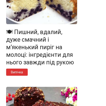
🍽️ Пишний, вдалий,
дуже смачний і
м’якенький пиріг на
молоці: інгредієнти для
нього завжди під рукою
Випічка