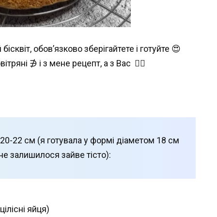
ісквіт, обов’язково зберігайте‌те і готуйте 😍
вітряні‌ ∌ і з мене рецепт, а з Вас ❤️‍🔥
20-22 см (я готувала у формі діаметом 18 см
ене залишилося зайве тісто):
цілісні яйця)