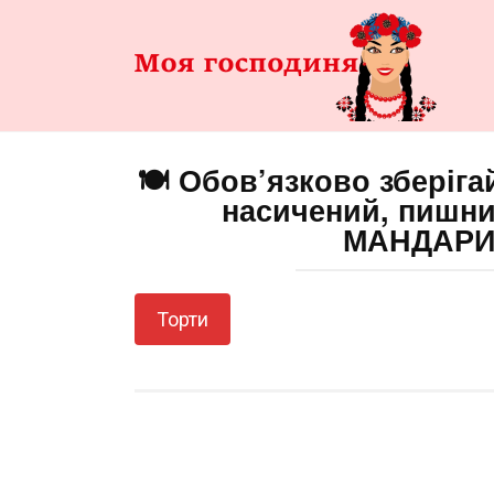
Перейти
до
змісту
🍽️ Обов’язково зберігай
насичений, пишни
МАНДАРИ
Торти