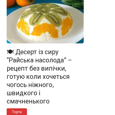
🍽️ Десерт із сиру
“Райська насолода” –
рецепт без випічки,
готую коли хочеться
чогось ніжного,
швидкого і
смачненького
Торти