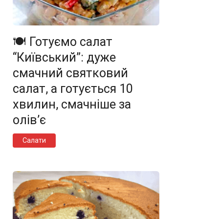
🍽️ Готуємо салат
“Київський”: дуже
смачний святковий
салат, а готується 10
хвилин, смачніше за
олів’є
Салати