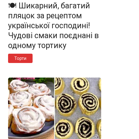
🍽️ Шикарний, багатий
пляцок за рецептом
української господині!
Чудові смаки поєднані в
одному тортику
Торти