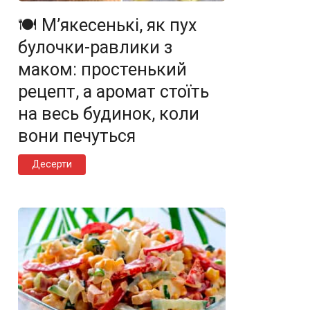
🍽️ М’якесенькі, як пух
булочки-равлики з
маком: простенький
рецепт, а аромат стоїть
на весь будинок, коли
вони печуться
Десерти