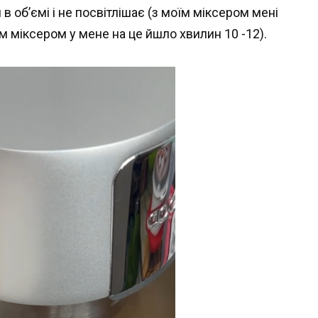
в об’ємі і не посвітлішає (з моїм міксером мені
им міксером у мене на це йшло хвилин 10 -12).