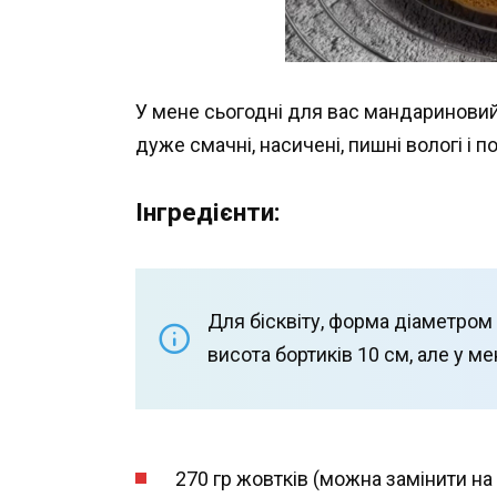
У мене сьогодні для вас мандариновий‌ б
дуже смачні‌, насичені‌, пишні‌ вологі‌ і по
Інгредієнти:
Для бісквіту, форма діаметром 
висота бортиків 10 см, але у м
270 гр жовтків (можна замінити на 