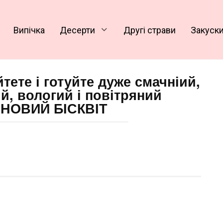
Випічка
Десерти
Другі страви
Закуск
те‌те і готуйте дуже смачніий,
й, вологий і повітряний
НОВИЙ БІСКВІТ