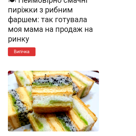
🍽️ Неймовірно смачні
пиріжки з рибним
фаршем: так готувала
моя мама на продаж на
ринку
Випічка