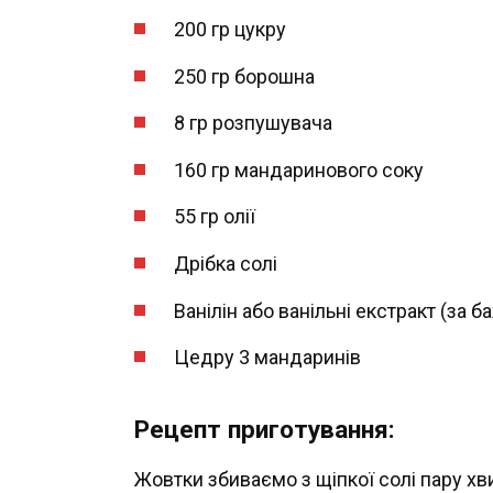
200 гр цукру
250 гр борошна
8 гр розпушувача
160 гр мандаринового соку
55 гр олії
Дрібка солі
Ванілін або ванільні екстракт (за 
Цедру 3 мандаринів
Рецепт приготування:
Жовтки збиваємо з щіпкої солі пару хв