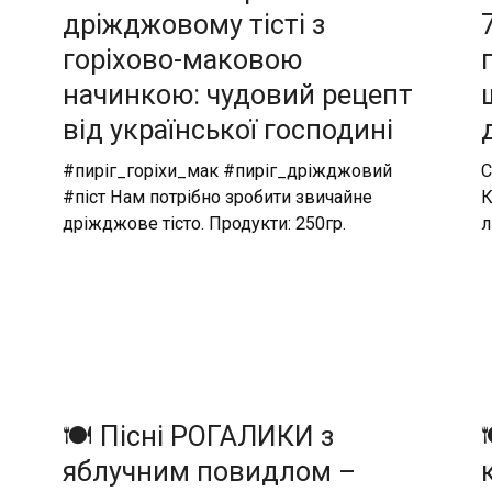
дріжджовому тісті з
горіхово-маковою
начинкою: чудовий рецепт
від української господині
#пиріг_горіхи_мак #пиріг_дріжджовий
С
#піст Нам потрібно зробити звичайне
К
дріжджове тісто. Продукти: 250гр.
л
🍽️ Пісні РОГАЛИКИ з
яблучним повидлом –