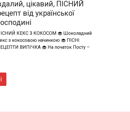
вдалий, цікавий, ПІСНИЙ
рецепт від української
господині
ІСНИЙ КЕКС З КОКОСОМ 🧁 Шоколадний
екс з кокосовою начинкою 🧁 ПІСНІ
ЕЦЕПТИ ВИПІЧКА 🧁 На початок Посту –
і