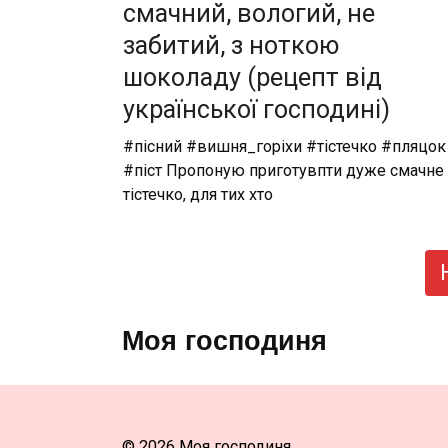
смачний, вологий, не
забитий, з ноткою
шоколаду (рецепт від
української господині)
#пісний #вишня_горіхи #тістечко #пляцок
#піст Пропоную приготувпти дуже смачне
тістечко, для тих хто
Пагінація
записів
Моя господиня
© 2026 Моя господиня