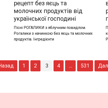
рецепт без яєць та
молочних продуктів від
української господині
Пісні РОГАЛИКИ з яблучним повидлом.
П
Рогалики з начинкою без яєць та молочних
к
продуктів. Інгредієнти
Р
Назад
1
2
3
4
…
531
Дал