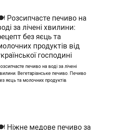
🍽️ Розсипчасте печиво на
воді за лічені хвилини:
рецепт без яєць та
молочних продуктів від
української господині
озсипчасте печиво на воді за лічені
вилини. Вегетаріанське печиво. Печиво
ез яєць та молочних продуктів
🍽️ Ніжне медове печиво за