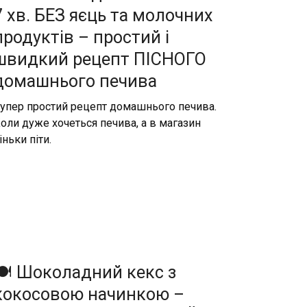
7 хв. БЕЗ яєць та молочних
продуктів – простий і
швидкий рецепт ПІСНОГО
домашнього печива
упер простий рецепт домашнього печива.
оли дуже хочеться печива, а в магазин
іньки піти.
🍽️ Шоколадний кекс з
кокосовою начинкою –