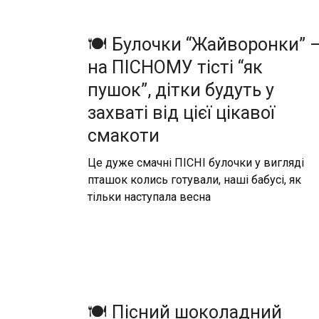
🍽️ Булочки “Жайворонки” 
на ПІСНОМУ тісті “як
пушок”, дітки будуть у
захваті від цієї цікавої
смакоти
Це дуже смачні ПІСНІ булочки у вигляді
пташок колись готували, наші бабусі, як
тільки наступала весна
🍽️ Пісний шоколадний