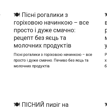
–
🍽️ Пісні рогалики з
горіховою начинкою – все
просто і дуже смачно:
рецепт без яєць та
молочних продуктів
Пісні рогалики з горіховою начинкою – все
Р
просто і дуже смачно. Печиво без яєць та
х
молочних продуктів
б
🍽️ ПІСНИЙ пиріг на