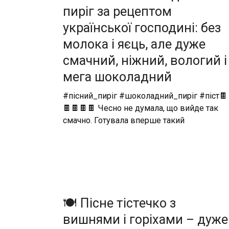
пиріг за рецептом
української господині: без
молока і яєць, але дуже
смачний, ніжний, вологий і
мега шоколадний
#пісний_пиріг #шоколадний_пиріг #піст🍫
🍫🍫🍫🍫 Чесно не думала, що вийде так
смачно. Готувала вперше такий
🍽️ Пісне тістечко з
вишнями і горіхами – дуже