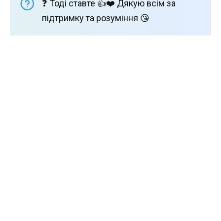
❓ Тоді ставте 👍❤️ Дякую всім за
підтримку та розуміння 😘