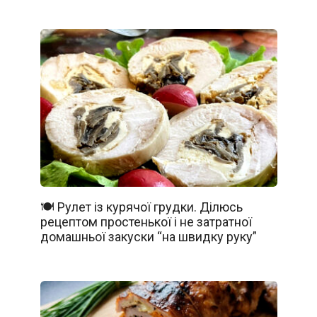
🍽️ Рулет із курячої грудки. Ділюсь
рецептом простенької і не затратної
домашньої закуски “на швидку руку”