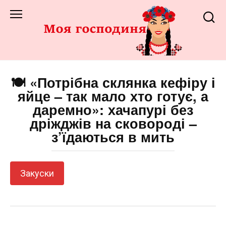
Перейти
до
змісту
🍽️ «Потрібна склянка кефіру і
яйце – так мало хто готує, а
даремно»: хачапурі без
дріжджів на сковороді –
з’їдаються в мить
Закуски