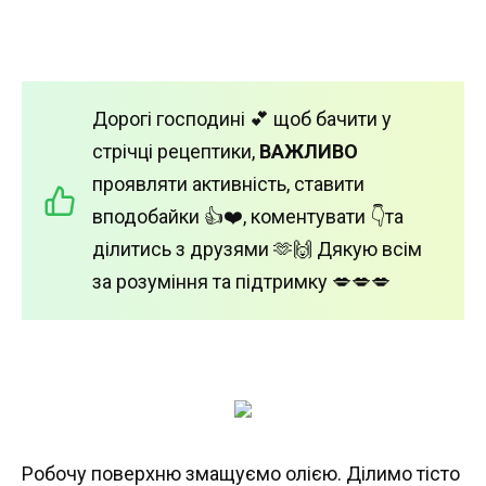
Дорогі господині 💕 щоб бачити у
стрічці рецептики,
ВАЖЛИВО
проявляти активність, ставити
вподобайки 👍❤️, коментувати 👇та
ділитись з друзями 🫶🙌 Дякую всім
за розуміння та підтримку 💋💋💋
Робочу поверхню змащуємо олією. Ділимо тісто