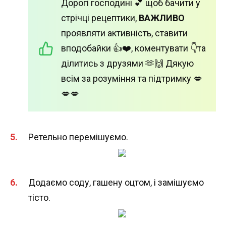
Дорогі господині 💕 щоб бачити у
стрічці рецептики,
ВАЖЛИВО
проявляти активність, ставити
вподобайки 👍❤️, коментувати 👇та
ділитись з друзями 🫶🙌 Дякую
всім за розуміння та підтримку 💋
💋💋
Ретельно перемішуємо.
Додаємо соду, гашену оцтом, і замішуємо
тісто.