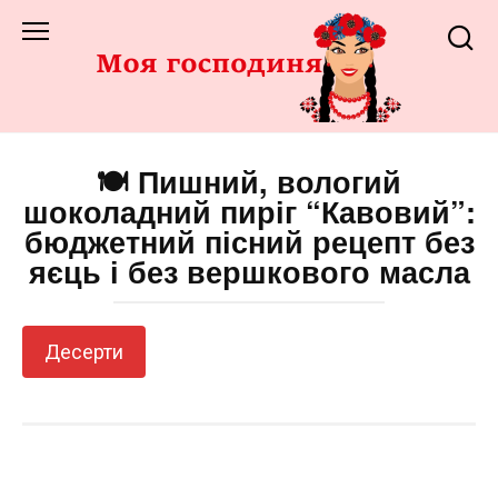
Перейти
до
змісту
🍽️ Пишний, вологий
шоколадний пиріг “Кавовий”:
бюджетний пісний рецепт без
яєць і без вершкового масла
Десерти