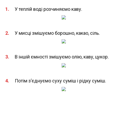
У теплій воді розчиняємо каву.
У мисці змішуємо борошно, какао, сіль.
В іншій ємності змішуємо олію, каву, цукор.
Потім з’єднуємо суху суміш і рідку суміш.