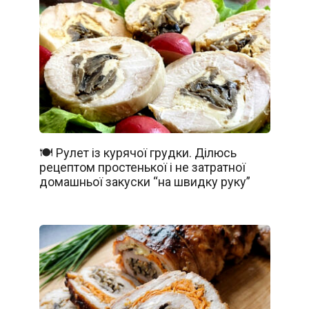
🍽️ Рулет із курячої грудки. Ділюсь
рецептом простенької і не затратної
домашньої закуски “на швидку руку”