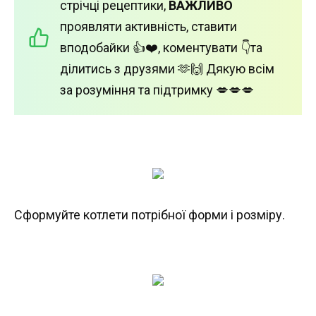
стрічці рецептики,
ВАЖЛИВО
проявляти активність, ставити
вподобайки 👍❤️, коментувати 👇та
ділитись з друзями 🫶🙌 Дякую всім
за розуміння та підтримку 💋💋💋
Сформуйте котлети потрібної форми і розміру.