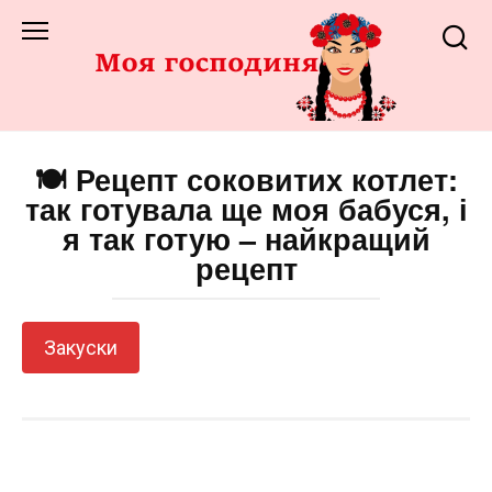
Перейти
до
змісту
🍽️ Рецепт соковитих котлет:
так готувала ще моя бабуся, і
я так готую – найкращий
рецепт
Закуски