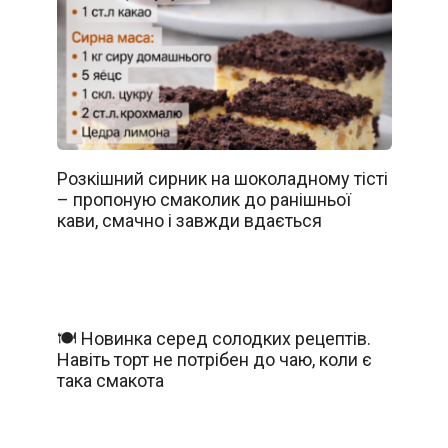
Розкішний сирник на шоколадному тісті
– пропоную смаколик до ранішньої
кави, смачно і завжди вдається
🍽️ Новинка серед солодких рецептів.
Навіть торт не потрібен до чаю, коли є
така смакота