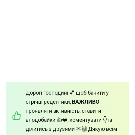
Дорогі господині 💕 щоб бачити у
стрічці рецептики,
ВАЖЛИВО
проявляти активність, ставити
вподобайки 👍❤️, коментувати 👇та
ділитись з друзями 🫶🙌 Дякую всім