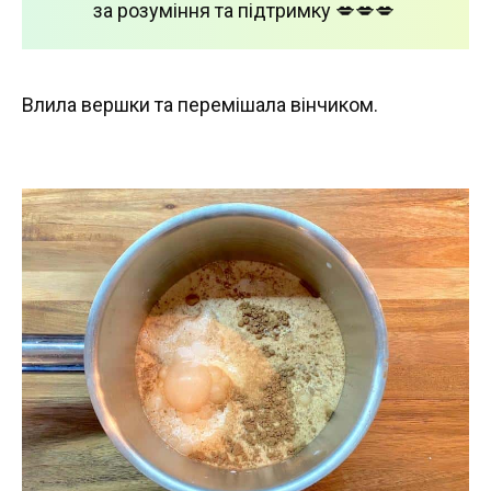
за розуміння та підтримку 💋💋💋
Влила вершки та перемішала вінчиком.