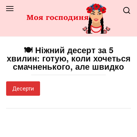
Перейти
до
змісту
🍽️ Ніжний десерт за 5
хвилин: готую, коли хочеться
смачненького, але швидко
Десерти