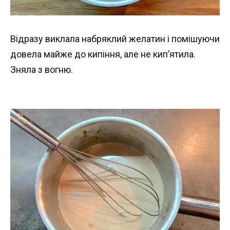
Відразу виклала набряклий желатин і помішуючи
довела майже до кипіння, але не кип’ятила.
Зняла з вогню.