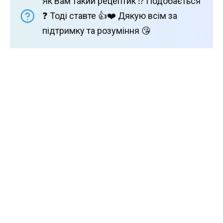
Як Вам такий рецептик ⁉️ Подобається
❓ Тоді ставте 👍❤️ Дякую всім за
підтримку та розуміння 😘