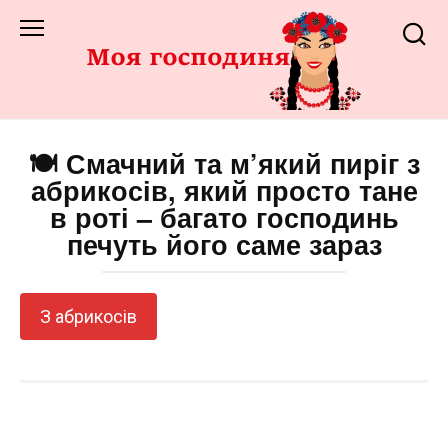
Перейти
до
змісту
🍽️ Смачний та м’який пиріг з
абрикосів, який просто тане
в роті – багато господинь
печуть його саме зараз
З абрикосів