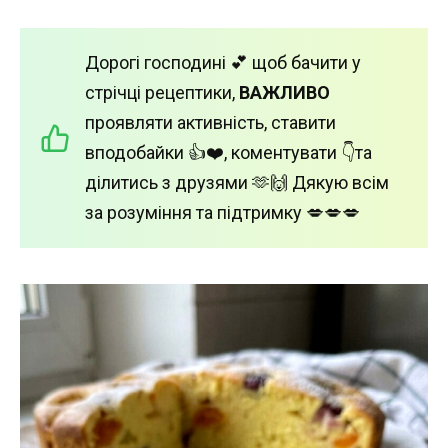
Дорогі господині 💕 щоб бачити у
стрічці рецептики,
ВАЖЛИВО
проявляти активність, ставити
вподобайки 👍❤️, коментувати 👇та
ділитись з друзями 🫶🙌 Дякую всім
за розуміння та підтримку 💋💋💋