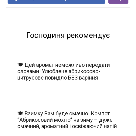
Господиня рекомендує
🍽️ Цей аромат неможливо передати
словами! Улюблене абрикосово-
цитрусове повидло БЕЗ варіння!
🍽️ Взимку Вам буде смачно! Компот
“Абрикосовий мохіто” на зиму – дуже
смачний, ароматний і освіжаючий напій