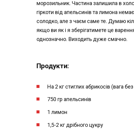
морозильник. Частина залишила в холод
гіркоти від апельсинів та лимона нема
солодко, але з чаєм саме те. Думаю кі
якщо ви як і я зберігатимете це варенн
однозначно. Виходить дуже смачно.
Продукти:
На 2 кг стиглих абрикосів (вага без
750 гр апельсинів
1 лимон
1,5-2 кг дрібного цукру