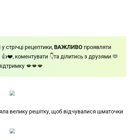
 у стрічці рецептики,
ВАЖЛИВО
проявляти
 👍❤️, коментувати 👇та ділитись з друзями 🫶
підтримку 💋💋💋
зяла велику решітку, щоб відчувалися шматочки