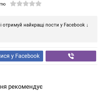
ттю
і отримуй найкращі пости у Facebook ↓
ися у Facebook
ня рекомендує