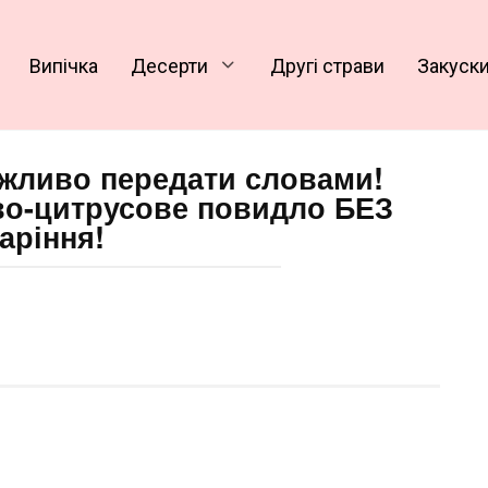
Випічка
Десерти
Другі страви
Закуск
ожливо передати словами!
о-цитрусове повидло БЕЗ
аріння!