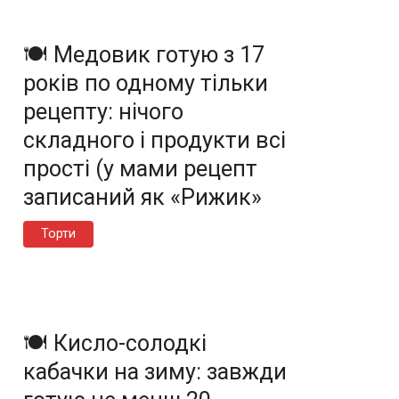
🍽️ Медовик готую з 17
років по одному тільки
рецепту: нічого
складного і продукти всі
прості (у мами рецепт
записаний як «Рижик»
Торти
🍽️ Кисло-солодкі
кабачки на зиму: завжди