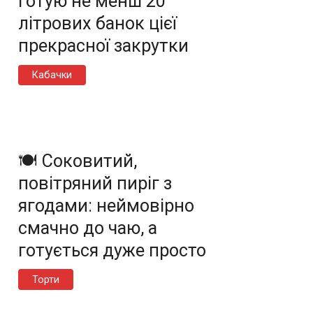
готую не менш 20
літрових банок цієї
прекрасної закрутки
Кабачки
🍽️ Соковитий,
повітряний пиріг з
ягодами: неймовірно
смачно до чаю, а
готується дуже просто
Торти