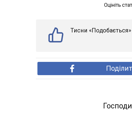
Оцініть ста
Тисни «Подобається» 
Поділит
Господи