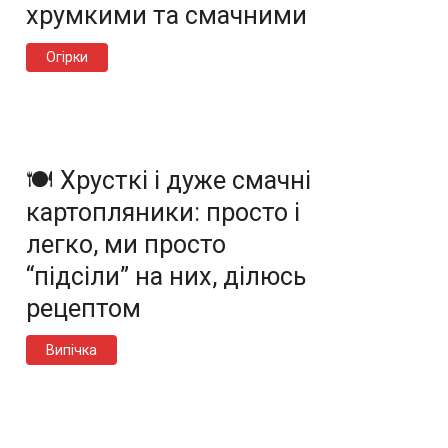
хрумкими та смачними
Огірки
🍽️ Хрусткі і дуже смачні
картопляники: просто і
легко, ми просто
“підсіли” на них, ділюсь
рецептом
Випічка