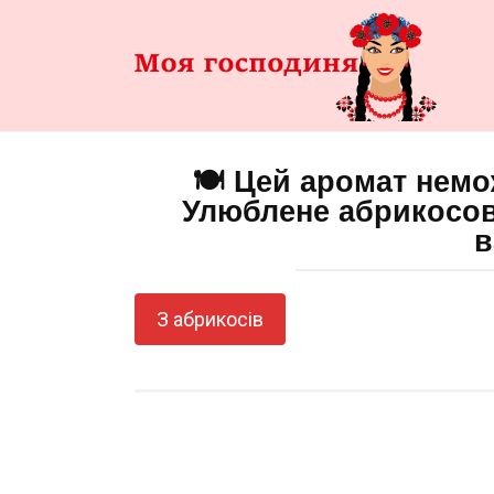
Перейти
до
змісту
🍽️ Цей аромат нем
Улюблене абрикосов
в
З абрикосів