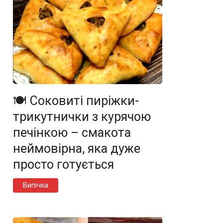
🍽️ Соковиті пиріжки-
трикутнички з курячою
печінкою – смакота
неймовірна, яка дуже
просто готується
Випічка