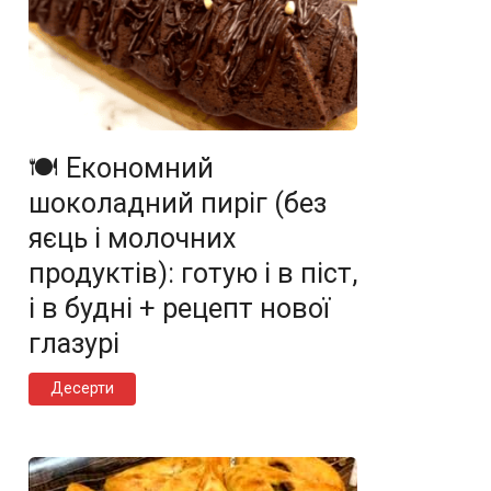
🍽️ Економний
шоколадний пиріг (без
яєць і молочних
продуктів): готую і в піст,
і в будні + рецепт нової
глазурі
Десерти