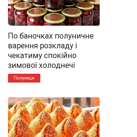
По баночках полуничне
варення розкладу і
чекатиму спокійно
зимової холоднечі
Полуниця