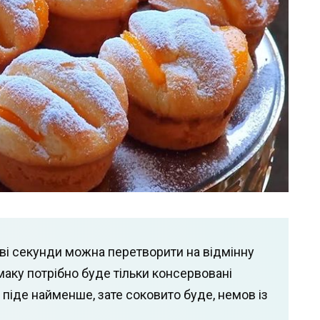
ві секунди можна перетворити на відмінну
маку потрібно буде тільки консервовані
 піде найменше, зате соковито буде, немов із