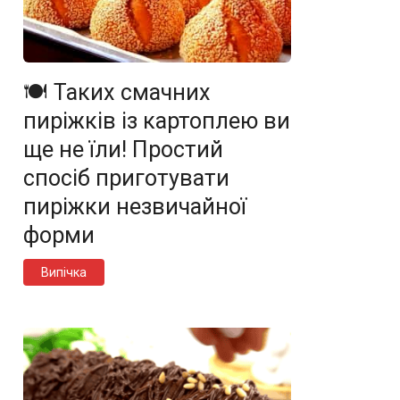
🍽️ Таких смачних
пиріжків із картоплею ви
ще не їли! Простий
спосіб приготувати
пиріжки незвичайної
форми
Випічка