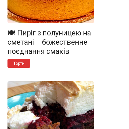
🍽️ Пиріг з полуницею на
сметані – божественне
поєднання смаків
Торти