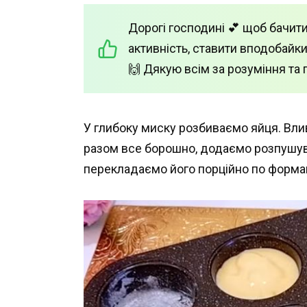
Дорогі господині 💕 щоб бачити
активність, ставити вподобайки
🙌 Дякую всім за розуміння та 
У глибоку миску розбиваємо яйця. Вли
разом все борошно, додаємо розпушувач
перекладаємо його порційно по форма