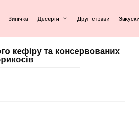
Випічка
Десерти
Другі страви
Закуск
ного кефіру та консервованих
брикосів