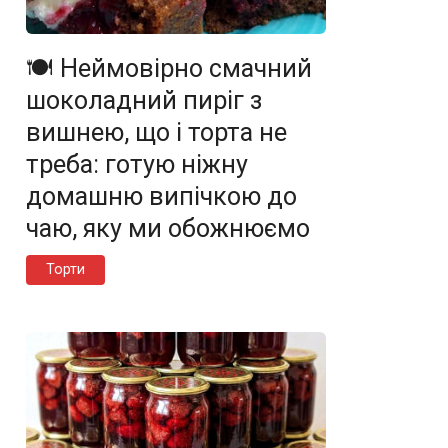
🍽️ Неймовірно смачний
шоколадний пиріг з
вишнею, що і торта не
треба: готую ніжну
домашню випічкою до
чаю, яку ми обожнюємо
Торти