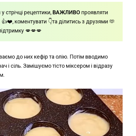
 у стрічці рецептики,
ВАЖЛИВО
проявляти
 👍❤️, коментувати 👇та ділитись з друзями 🫶
підтримку 💋💋💋
ваємо до них кефір та олію. Потім вводимо
 і сіль. Замішуємо тісто міксером і відразу
м.