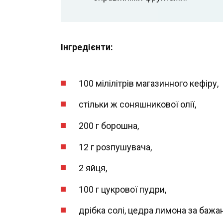
Інгредієнти:
100 мілілітрів магазинного кефіру,
стільки ж соняшникової олії,
200 г борошна,
12 г розпушувача,
2 яйця,
100 г цукрової пудри,
дрібка солі, цедра лимона за бажа