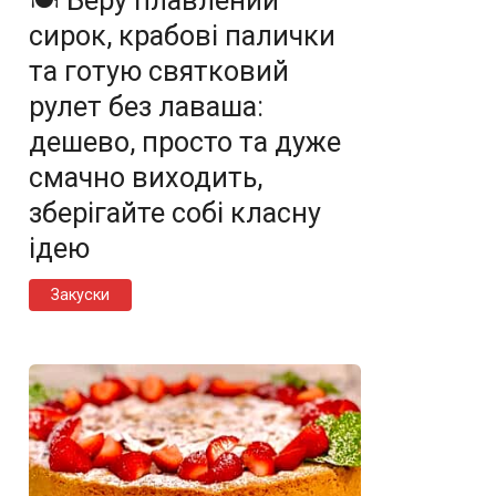
🍽️ Беру плавлений
сирок, крабові палички
та готую святковий
рулет без лаваша:
дешево, просто та дуже
смачно виходить,
зберігайте собі класну
ідею
Закуски