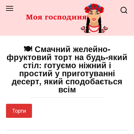
Перейти
до
змісту
🍽️ Смачний желейно-
фруктовий торт на будь-який
стіл: готуємо ніжний і
простий у приготуванні
десерт, який сподобається
всім
Торти