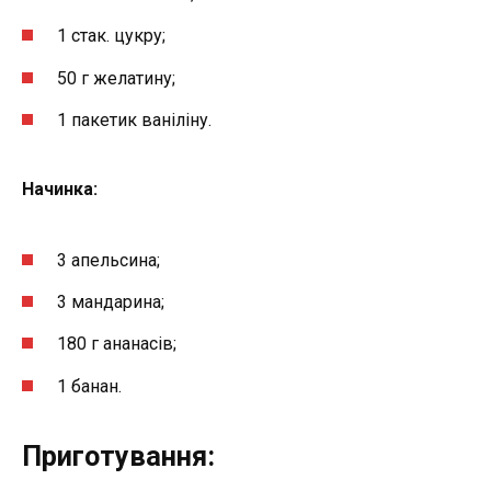
1 стак. цукру;
50 г желатину;
1 пакетик ваніліну.
Начинка:
3 апельсина;
3 мандарина;
180 г ананасів;
1 банан.
Приготування: