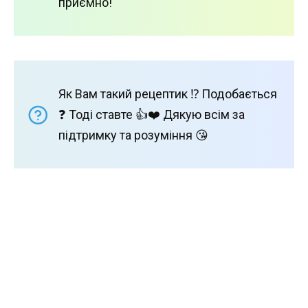
приємно!
Як Вам такий рецептик ⁉️ Подобається
❓ Тоді ставте 👍❤️ Дякую всім за
підтримку та розуміння 😘