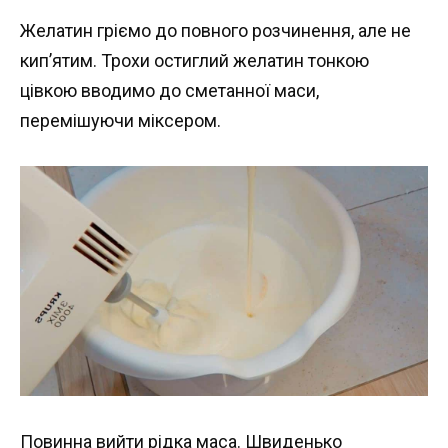
Желатин гріємо до повного розчинення, але не
кип’ятим. Трохи остиглий желатин тонкою
цівкою вводимо до сметанної маси,
перемішуючи міксером.
Повинна вийти рідка маса. Швиденько