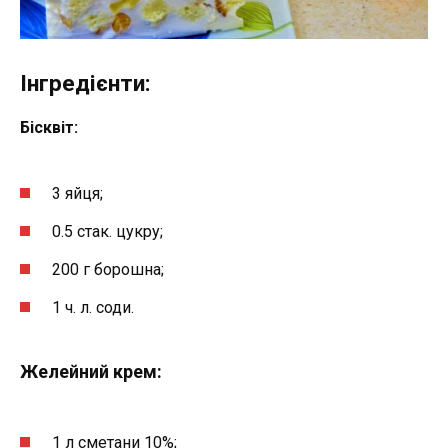
Інгредієнти:
Бісквіт:
3 яйця;
0.5 стак. цукру;
200 г борошна;
1 ч. л. соди.
Желейний крем:
1 л сметани 10%;