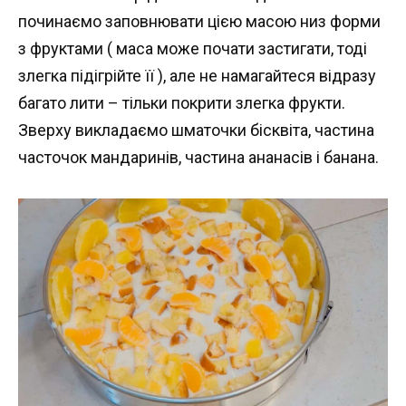
починаємо заповнювати цією масою низ форми
з фруктами ( маса може почати застигати, тоді
злегка підігрійте її ), але не намагайтеся відразу
багато лити – тільки покрити злегка фрукти.
Зверху викладаємо шматочки бісквіта, частина
часточок мандаринів, частина ананасів і банана.