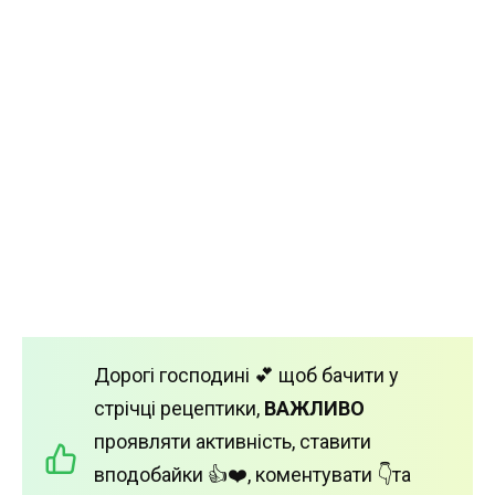
Дорогі господині 💕 щоб бачити у
стрічці рецептики,
ВАЖЛИВО
проявляти активність, ставити
вподобайки 👍❤️, коментувати 👇та