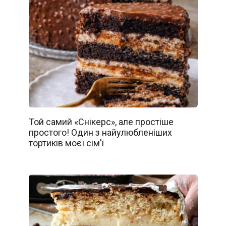
Той самий «Снікерс», але простіше
простого! Один з найулюбленіших
тортиків моєї сім’ї