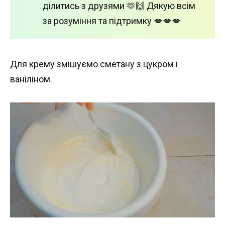
ділитись з друзями 🫶🙌 Дякую всім
за розуміння та підтримку 💋💋💋
Для крему змішуємо сметану з цукром і
ваніліном.