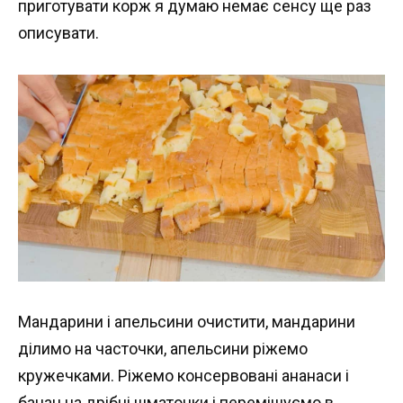
приготувати корж я думаю немає сенсу ще раз
описувати.
Мандарини і апельсини очистити, мандарини
ділимо на часточки, апельсини ріжемо
кружечками. Ріжемо консервовані ананаси і
банан на дрібні шматочки і перемішуємо в