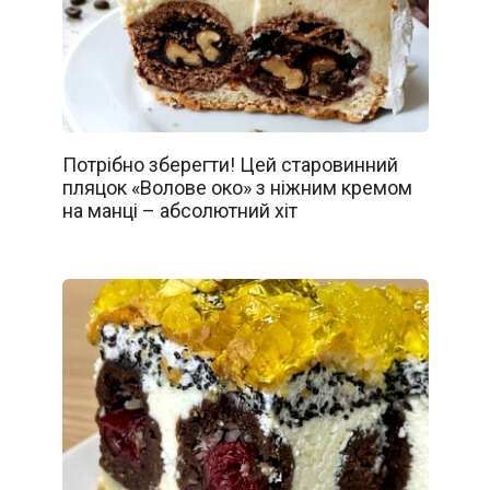
Потрібно зберегти! Цей старовинний
пляцок «Волове око» з ніжним кремом
на манці – абсолютний хіт