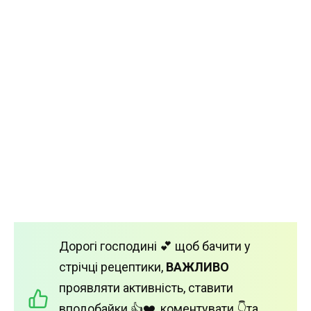
Дорогі господині 💕 щоб бачити у
стрічці рецептики,
ВАЖЛИВО
проявляти активність, ставити
вподобайки 👍❤️, коментувати 👇та