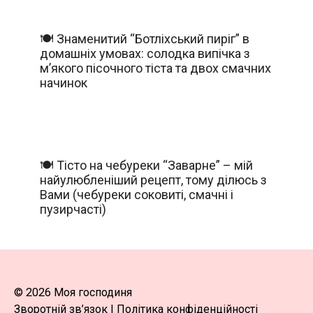
🍽️ Знаменитий “Ботліхський пиріг” в
домашніх умовах: солодка випічка з
м’якого пісочного тіста та двох смачних
начинок
🍽️ Тісто на чебуреки “Заварне” – мій
найулюбленіший рецепт, тому ділюсь з
Вами (чебуреки соковиті, смачні і
пузирчасті)
© 2026 Моя господиня
Зворотній зв’язок
|
Політика конфіденційності