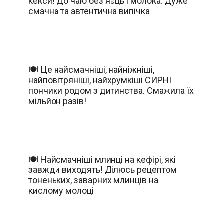
кекси! До чаю без яєць і молока: Дуже
смачна та автентична випічка
🍽️ Це найсмачніші, найніжніші,
найповітряніші, найхрумкіші СИРНІ
пончики родом з дитинства. Смажила їх
мільйон разів!
🍽️ Найсмачніші млинці на кефірі, які
завжди виходять! Ділюсь рецептом
тоненьких, заварних млинців на
кислому молоці