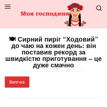
Перейти
до
змісту
🍽️ Сирний пиріг “Ходовий”
до чаю на кожен день: він
поставив рекорд за
швидкістю приготування – це
дуже смачно
Випічка