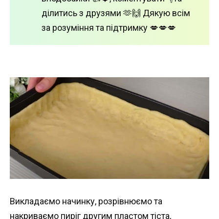
ділитись з друзями 🫶🙌 Дякую всім
за розуміння та підтримку 💋💋💋
Викладаємо начинку, розрівнюємо та
накриваємо пиріг другим пластом тіста,