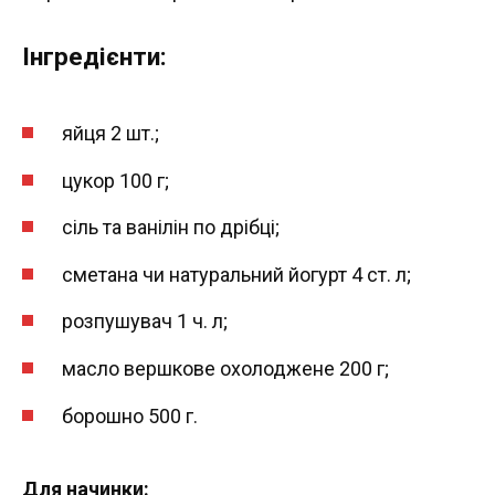
Інгредієнти:
яйця 2 шт.;
цукор 100 г;
сіль та ванілін по дрібці;
сметана чи натуральний йогурт 4 ст. л;
розпушувач 1 ч. л;
масло вершкове охолоджене 200 г;
борошно 500 г.
Для начинки: