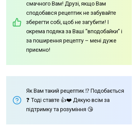
смачного Вам! Друзі, якщо Вам
сподобався рецептик не забувайте
зберегти собі, щоб не загубити! І
окрема подяка за Ваші “вподобайки” і
за поширення рецепту – мені дуже
приємно!
Як Вам такий рецептик ⁉️ Подобається
❓ Тоді ставте 👍❤️ Дякую всім за
підтримку та розуміння 😘