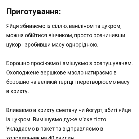
Приготування:
Яйця збиваємо із сіллю, ваніліном та цукром,
можна обійтися вінчиком, просто розчинивши
цукор і зробивши масу однорідною.
Борошно просіюємо і змішуємо з розпушувачем.
Охолоджене вершкове масло натираємо в
борошно на великій тертці і перетворюємо масу
в крихту.
Вливаємо в крихту сметану чи йогурт, збиті яйця
із цукром. Вимішуємо дуже м’яке тісто.
Укладаємо в пакет та відправляємо в
холодильник на 40 хвилин.