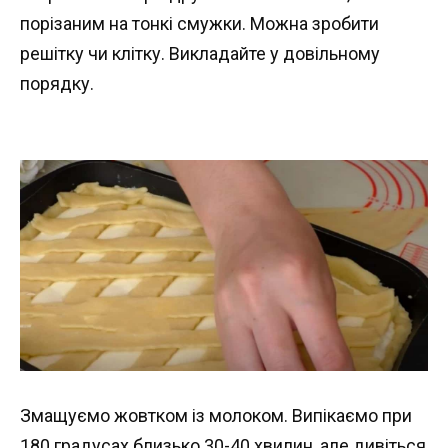
порізаним на тонкі смужки. Можна зробити
решітку чи клітку. Викладайте у довільному
порядку.
Змащуємо жовтком із молоком. Випікаємо при
180 градусах близько 30-40 хвилин, але дивіться