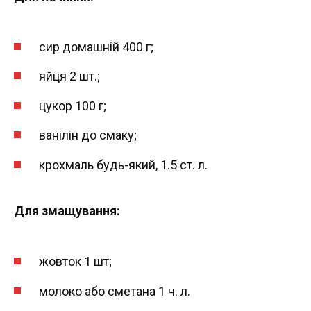
сир домашній 400 г;
яйця 2 шт.;
цукор 100 г;
ванілін до смаку;
крохмаль будь-який, 1.5 ст. л.
Для
змащування:
жовток 1 шт;
молоко або сметана 1 ч. л.