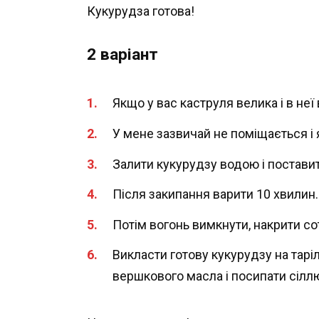
Кукурудза готова!
2 варіант
Якщо у вас каструля велика і в неї
У мене зазвичай не поміщається і 
Залити кукурудзу водою і поставит
Після закипання варити 10 хвилин.
Потім вогонь вимкнути, накрити со
Викласти готову кукурудзу на тар
вершкового масла і посипати сілл