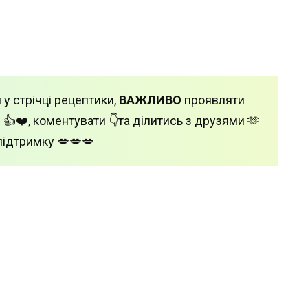
 у стрічці рецептики,
ВАЖЛИВО
проявляти
 👍❤️, коментувати 👇та ділитись з друзями 🫶
підтримку 💋💋💋