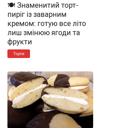
🍽️ Знаменитий торт-
пиріг із заварним
кремом: готую все літо
лиш змінюю ягоди та
фрукти
Торти