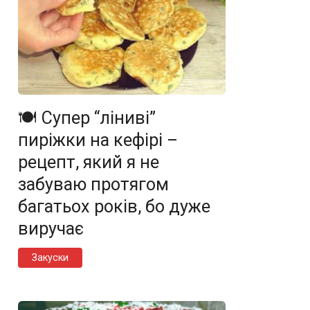
🍽️ Супер “ліниві”
пиріжки на кефірі –
рецепт, який я не
забуваю протягом
багатьох років, бо дуже
виручає
Закуски