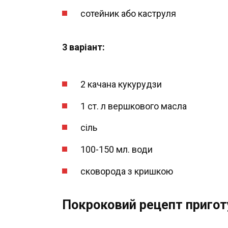
сотейник або каструля
3 варіант:
2 качана кукурудзи
1 ст. л вершкового масла
сіль
100-150 мл. води
сковорода з кришкою
Покроковий рецепт приго