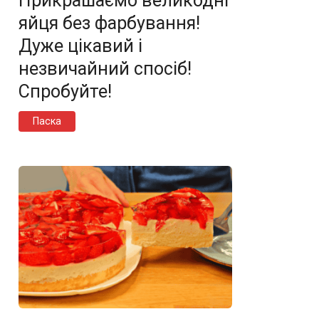
Прикрашаємо великодні
яйця без фарбування!
Дуже цікавий і
незвичайний спосіб!
Спробуйте!
Паска