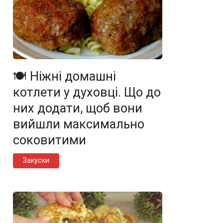
🍽️ Ніжні домашні
котлети у духовці. Що до
них додати, щоб вони
вийшли максимально
соковитими
Закуски