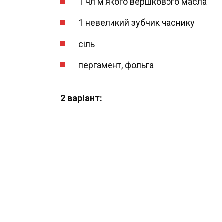
1 чл м’якого вершкового масла
1 невеликий зубчик часнику
сіль
пергамент, фольга
2 варіант: