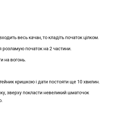
 входить весь качан, то кладіть початок цілком.
я розламую початок на 2 частини.
и на вогонь.
тейник кришкою і дати постояти ще 10 хвилин.
ілку, зверху покласти невеликий шматочок
ю.