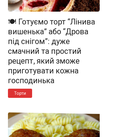
🍽️ Готуємо торт “Лінива
вишенька” або “Дрова
під снігом”: дуже
смачний та простий
рецепт, який зможе
приготувати кожна
господинька
Торти