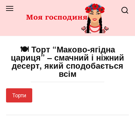
Перейти
до
змісту
🍽️ Торт “Маково-ягідна
цариця” – смачний і ніжний
десерт, який сподобається
всім
Торти