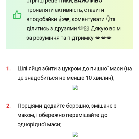
стрічці рецептики,
ВАЖЛИВО
проявляти активність, ставити
вподобайки 👍❤️, коментувати 👇та
ділитись з друзями 🫶🙌 Дякую всім
за розуміння та підтримку 💋💋💋
Цілі яйця збити з цукром до пишної маси (на
це знадобиться не менше 10 хвилин);
Порціями додайте борошно, змішане з
маком, і обережно перемішайте до
однорідної маси;