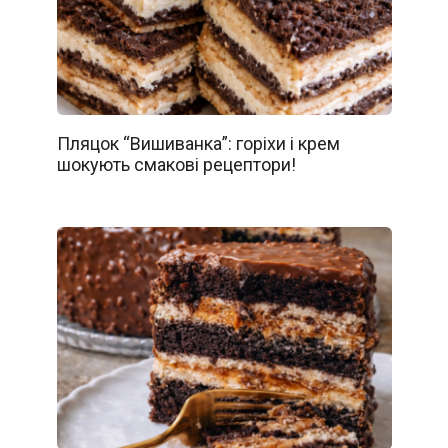
Пляцок “Вишиванка”: горіхи і крем
шокують смакові рецептори!