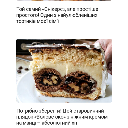
Той самий «Снікерс», але простіше
простого! Один з найулюбленіших
тортиків моєї сім’ї
Потрібно зберегти! Цей старовинний
пляцок «Волове око» з ніжним кремом
на манці – абсолютний хіт