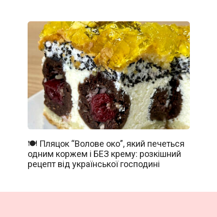
🍽️ Пляцок “Волове око”, який печеться
одним коржем і БЕЗ крему: розкішний
рецепт від української господині