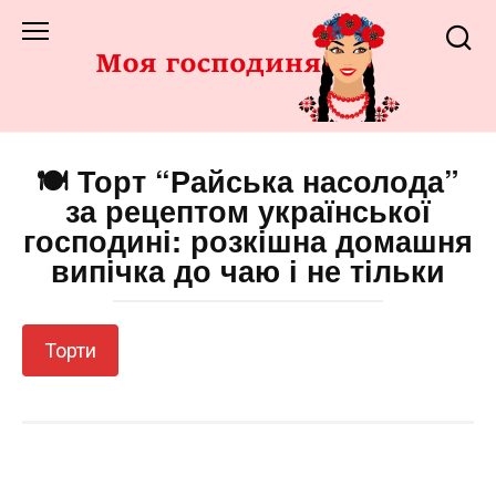
Перейти
до
змісту
🍽️ Торт “Райська насолода”
за рецептом української
господині: розкішна домашня
випічка до чаю і не тільки
Торти