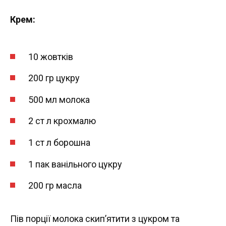
Крем:
10 жовтків
200 гр цукру
500 мл молока
2 ст л крохмалю
1 ст л борошна
1 пак ванільного цукру
200 гр масла
Пів порції молока скип’ятити з цукром та