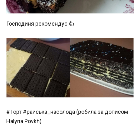
Господиня рекомендує 👍
#Торт #райська_насолода (робила за дописом
Halyna Povkh)