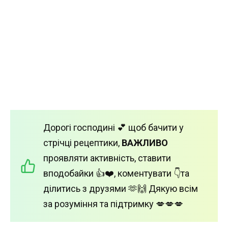
Дорогі господині 💕 щоб бачити у
стрічці рецептики,
ВАЖЛИВО
проявляти активність, ставити
вподобайки 👍❤️, коментувати 👇та
ділитись з друзями 🫶🙌 Дякую всім
за розуміння та підтримку 💋💋💋