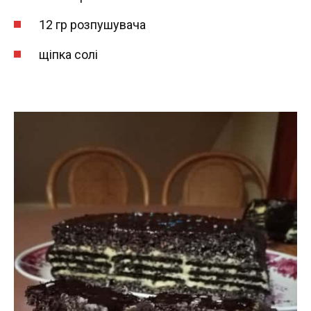
12 гр розпушувача
щіпка солі