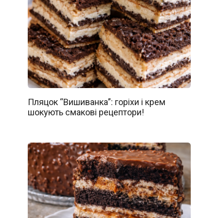
Пляцок “Вишиванка”: горіхи і крем
шокують смакові рецептори!