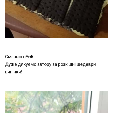
Смачного☕🍁.
Дуже дякуємо автору за розкішні шедеври
випічки!