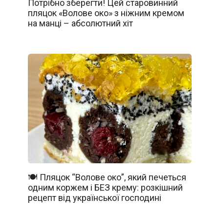
Потрібно зберегти! Цей старовинний
пляцок «Волове око» з ніжним кремом
на манці – абсолютний хіт
🍽️ Пляцок “Волове око”, який печеться
одним коржем і БЕЗ крему: розкішний
рецепт від української господині