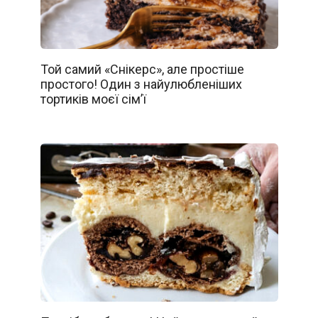
Той самий «Снікерс», але простіше
простого! Один з найулюбленіших
тортиків моєї сім’ї