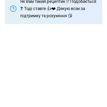
Як Вам такий рецептик ⁉️ Подобається
❓ Тоді ставте 👍❤️ Дякую всім за
підтримку та розуміння 😘