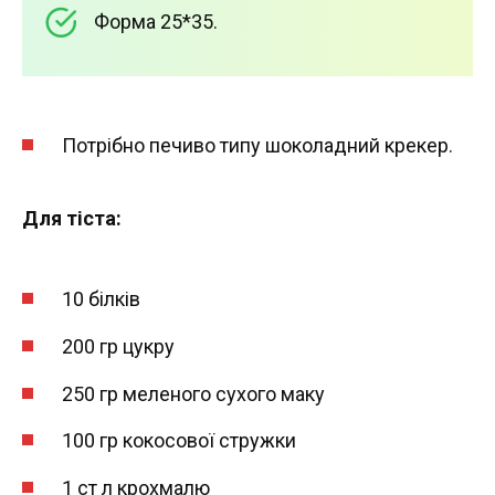
Форма 25*35.
Потрібно печиво типу шоколадний крекер.
Для тіста:
10 білків
200 гр цукру
250 гр меленого сухого маку
100 гр кокосової стружки
1 ст л крохмалю