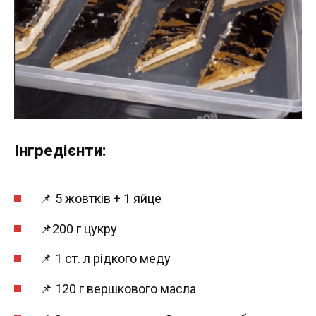
Інгредієнти:
📌 5 жовтків + 1 яйце
📌200 г цукру
📌 1 ст. л рідкого меду
📌 120 г вершкового масла