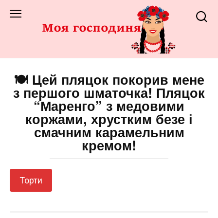
Перейти
до
змісту
🍽️ Цей пляцок покорив мене
з першого шматочка! Пляцок
“Маренго” з медовими
коржами, хрустким безе і
смачним карамельним
кремом!
Торти