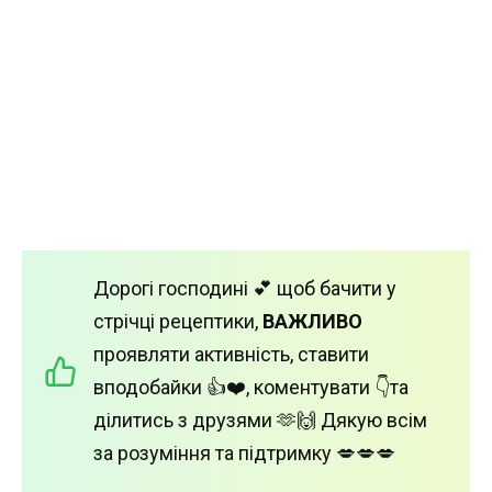
Дорогі господині 💕 щоб бачити у
стрічці рецептики,
ВАЖЛИВО
проявляти активність, ставити
вподобайки 👍❤️, коментувати 👇та
ділитись з друзями 🫶🙌 Дякую всім
за розуміння та підтримку 💋💋💋