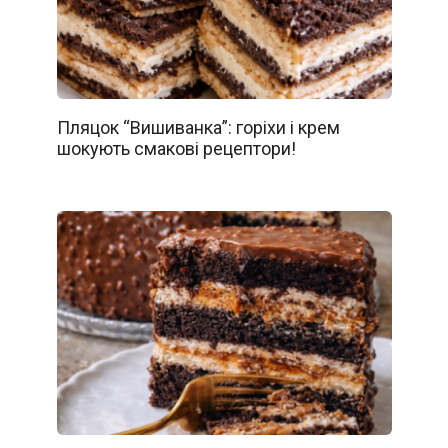
Пляцок “Вишиванка”: горіхи і крем
шокують смакові рецептори!