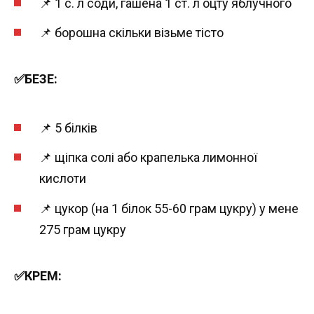
📌 1 с. л соди, гашена 1 ст. л оцту яблучного
📌 борошна скільки візьме тісто
✅БЕЗЕ:
📌 5 білків
📌 щіпка солі або крапелька лимонної
кислоти
📌 цукор (на 1 білок 55-60 грам цукру) у мене
275 грам цукру
✅КРЕМ: