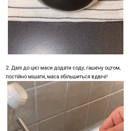
2. Далі до цієї маси додати соду, гашену оцтом,
постійно мішати, маса збільшиться вдвічі!