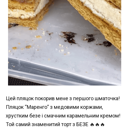
Цей пляцок покорив мене з першого шматочка!
Пляцок “Маренго” з медовими коржами,
хрустким безе і смачним карамельним кремом!
Той самий знаменитий торт з БЕЗЕ 🔥🔥🔥