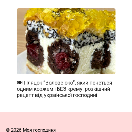
🍽️ Пляцок “Волове око”, який печеться
одним коржем і БЕЗ крему: розкішний
рецепт від української господині
© 2026 Моя господиня