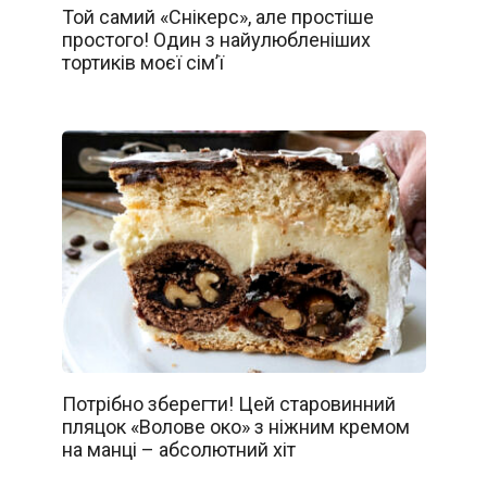
Той самий «Снікерс», але простіше
простого! Один з найулюбленіших
тортиків моєї сім’ї
Потрібно зберегти! Цей старовинний
пляцок «Волове око» з ніжним кремом
на манці – абсолютний хіт