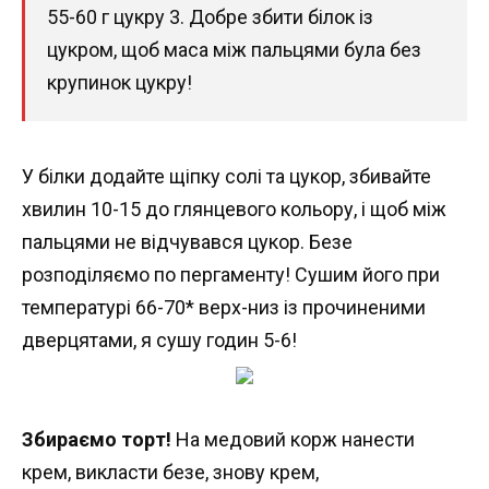
55-60 г цукру 3. Добре збити білок із
цукром, щоб маса між пальцями була без
крупинок цукру!
У білки додайте щіпку солі та цукор, збивайте
хвилин 10-15 до глянцевого кольору, і щоб між
пальцями не відчувався цукор. Безе
розподіляємо по пергаменту! Сушим його при
температурі 66-70* верх-низ із прочиненими
дверцятами, я сушу годин 5-6!
Збираємо торт!
На медовий корж нанести
крем, викласти безе, знову крем,