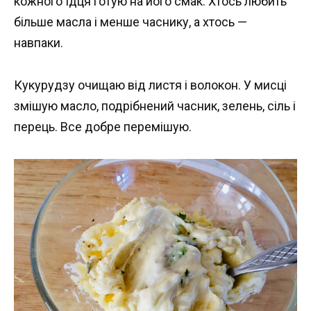
кожного їдця готую на його смак. Хтось любить
більше масла і менше часнику, а хтось —
навпаки.
Кукурудзу очищаю від листя і волокон. У мисці
змішую масло, подрібнений часник, зелень, сіль і
перець. Все добре перемішую.