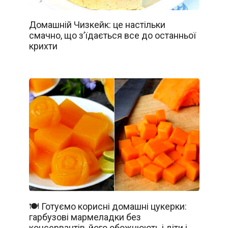
Домашній Чизкейк: це настільки
смачно, що з’їдається все до останньої
крихти
🍽️ Готуємо корисні домашні цукерки:
гарбузові мармеладки без
консервантів, його обожнюють і діти і