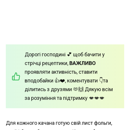
Дорогі господині 💕 щоб бачити у
стрічці рецептики,
ВАЖЛИВО
проявляти активність, ставити
вподобайки 👍❤️, коментувати 👇та
ділитись з друзями 🫶🙌 Дякую всім
за розуміння та підтримку 💋💋💋
Для кожного качана готую свій лист фольги,