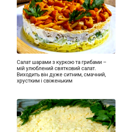
Салат шарами з куркою та грибами –
мій улюблений святковий салат.
Виходить він дуже ситним, смачний,
хрустким і свіженьким