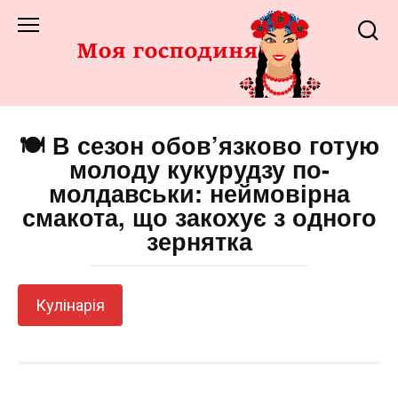
Перейти
до
змісту
🍽️ В сезон обов’язково готую
молоду кукурудзу по-
молдавськи: неймовірна
смакота, що закохує з одного
зернятка
Кулінарія