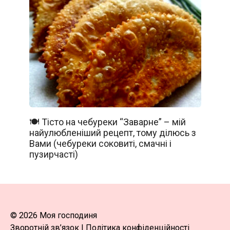
🍽️ Тісто на чебуреки “Заварне” – мій
найулюбленіший рецепт, тому ділюсь з
Вами (чебуреки соковиті, смачні і
пузирчасті)
© 2026 Моя господиня
Зворотній зв’язок
|
Політика конфіденційності