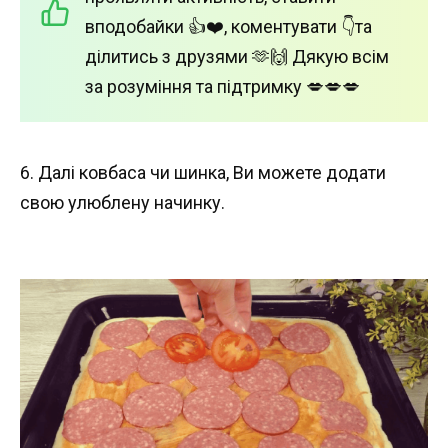
вподобайки 👍❤️, коментувати 👇та
ділитись з друзями 🫶🙌 Дякую всім
за розуміння та підтримку 💋💋💋
6. Далі ковбаса чи шинка, Ви можете додати
свою улюблену начинку.