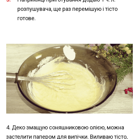
розпушувача, ще раз перемішую і тісто
готове.
4. Деко змащую соняшниковою олією, можна
застелити папером для випічки. Виливаю тісто,