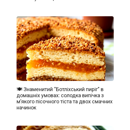
🍽️ Знаменитий “Ботліхський пиріг” в
домашніх умовах: солодка випічка з
м’якого пісочного тіста та двох смачних
начинок