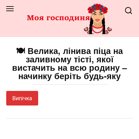
Перейти
до
змісту
🍽️ Велика, лінива піца на
заливному тісті, якої
вистачить на всю родину –
начинку беріть будь-яку
Випічка