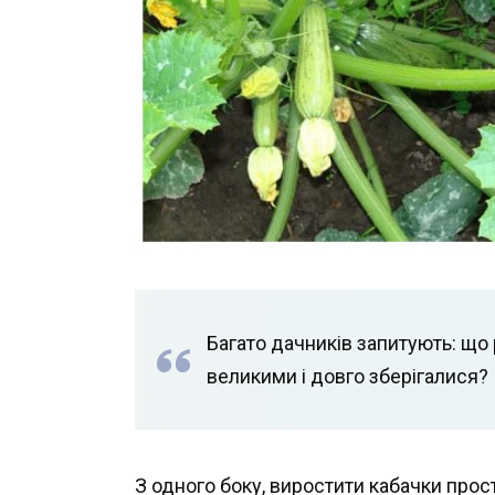
Багато дачників запитують: що
великими і довго зберігалися?
З одного боку, виростити кабачки прос