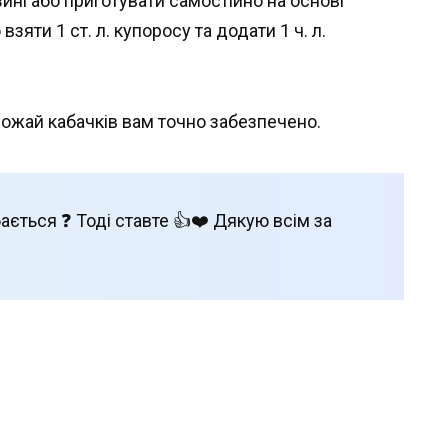
ині або приготувати самостійно на основі
зяти 1 ст. л. купоросу та додати 1 ч. л.
ожай кабачків вам точно забезпечено.
ається ❓ Тоді ставте 👍❤️ Дякую всім за