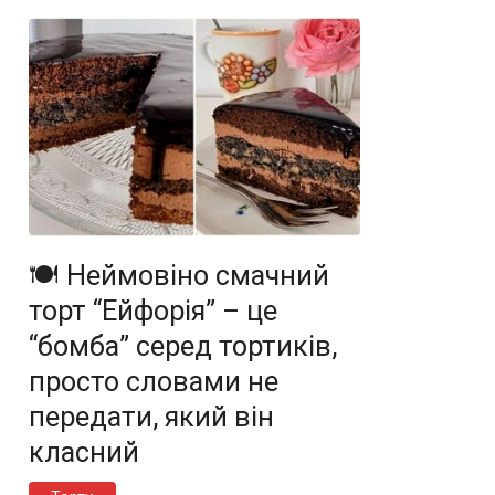
🍽️ Неймовіно смачний
торт “Ейфорія” – це
“бомба” серед тортиків,
просто словами не
передати, який він
класний