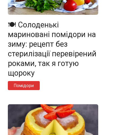
🍽️ Солоденькі
мариновані помідори на
зиму: рецепт без
стерилізації перевірений
роками, так я готую
щороку
Помідори