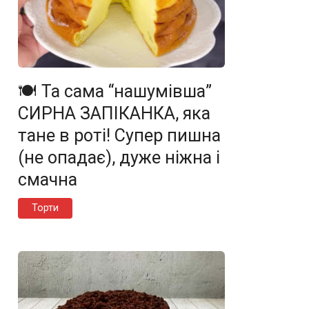
🍽️ Та сама “нашумівша”
СИРНА ЗАПІКАНКА, яка
тане в роті! Супер пишна
(не опадає), дуже ніжна і
смачна
Торти