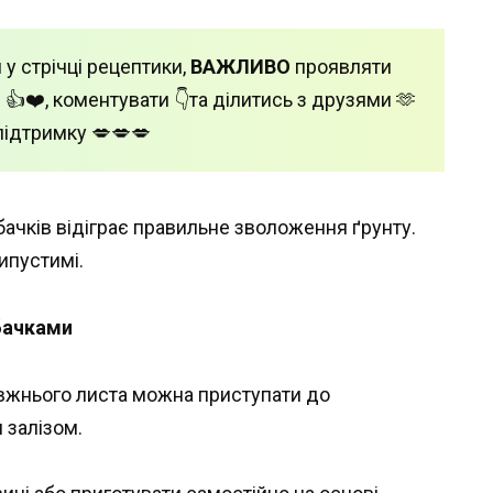
 у стрічці рецептики,
ВАЖЛИВО
проявляти
 👍❤️, коментувати 👇та ділитись з друзями 🫶
підтримку 💋💋💋
ачків відіграє правильне зволоження ґрунту.
ипустимі.
бачками
авжнього листа можна приступати до
 залізом.