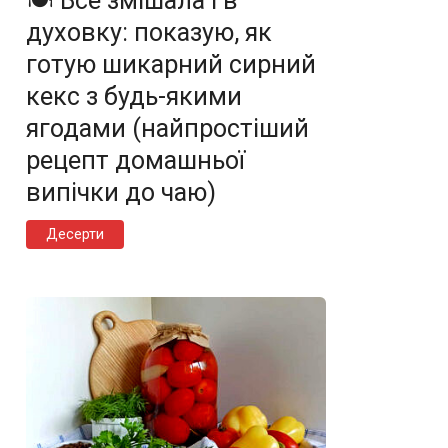
🍽️ Все змішала і в
духовку: показую, як
готую шикарний сирний
кекс з будь-якими
ягодами (найпростіший
рецепт домашньої
випічки до чаю)
Десерти