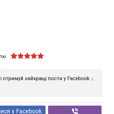
ттю
і отримуй найкращі пости у Facebook ↓
ися у Facebook