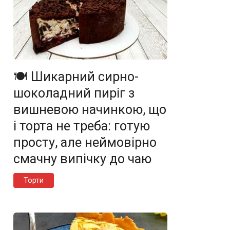
🍽️ Шикарний сирно-
шоколадний пиріг з
вишневою начинкою, що
і торта не треба: готую
просту, але неймовірно
смачну випічку до чаю
Торти