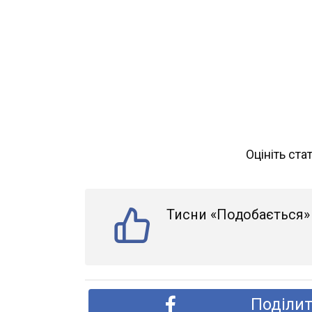
Оцініть ста
Тисни «Подобається» 
Поділит