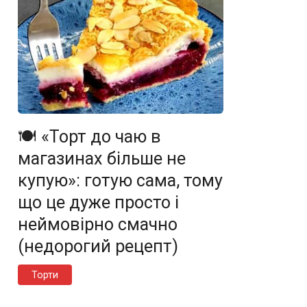
🍽️ «Торт до чаю в
магазинах більше не
купую»: готую сама, тому
що це дуже просто і
неймовірно смачно
(недорогий рецепт)
Торти