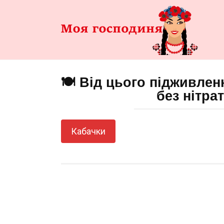
Перейти
до
змісту
🍽️ Від цього підживлен
без нітрат
Кабачки