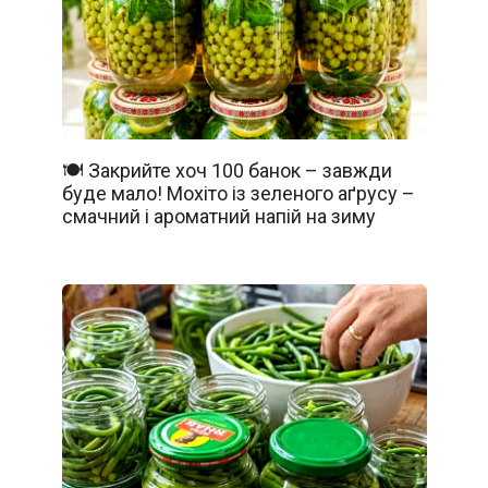
🍽️ Закрийте хоч 100 банок – завжди
буде мало! Мохіто із зеленого аґрусу –
смачний і ароматний напій на зиму