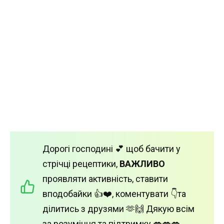
Дорогі господині 💕 щоб бачити у
стрічці рецептики,
ВАЖЛИВО
проявляти активність, ставити
вподобайки 👍❤️, коментувати 👇та
ділитись з друзями 🫶🙌 Дякую всім
за розуміння та підтримку 💋💋💋