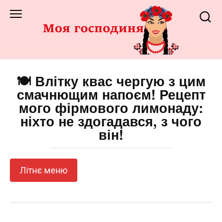
Перейти
до
змісту
🍽️ Влітку квас чергую з цим
смачнющим напоєм! Рецепт
мого фірмового лимонаду:
ніхто не здогадався, з чого
він!
Літнє меню