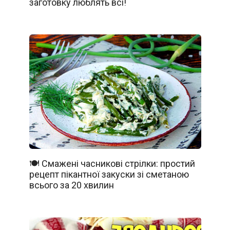
заготовку люблять всі!
🍽️ Смажені часникові стрілки: простий
рецепт пікантної закуски зі сметаною
всього за 20 хвилин