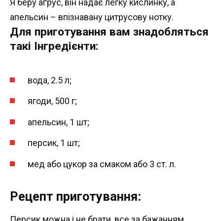
Я беру аґрус, він надає легку кислинку, а
апельсин – впізнавану цитрусову нотку.
Для приготування вам знадобляться
такі Інгредієнти:
вода, 2.5 л;
ягоди, 500 г;
апельсин, 1 шт;
персик, 1 шт;
мед або цукор за смаком або 3 ст. л.
Рецепт приготування:
Персик можна і не брати, все за бажанням.