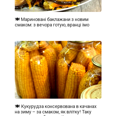
🍽️ Мариновані баклажани з новим
смаком: з вечора готую, вранці їмо
🍽️ Кукурудза консервована в качанах
на зиму – за смаком, як влітку! Таку