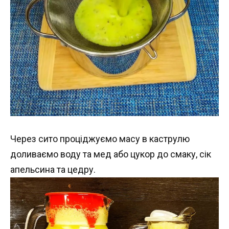
Через сито проціджуємо масу в каструлю
доливаємо воду та мед або цукор до смаку, сік
апельсина та цедру.