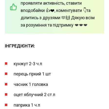
проявляти активність, ставити
вподобайки 👍❤️, коментувати 👇та
ділитись з друзями 🫶🙌 Дякую всім
за розуміння та підтримку 💋💋💋
ІНГРЕДІЄНТИ:
кунжут 2-3 ч л
перець гіркий 1 шт
часник 1 головка
оцет яблучний 2 ст л
паприка 1 ч л