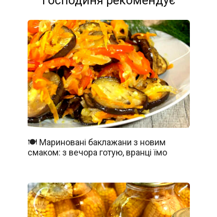
Господиня рекомендує
🍽️ Мариновані баклажани з новим
смаком: з вечора готую, вранці їмо