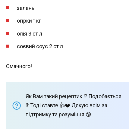
зелень
огірки 1кг
олія 3 ст л
соєвий соус 2 ст л
Смачного!
Як Вам такий рецептик ⁉️ Подобається
❓ Тоді ставте 👍❤️ Дякую всім за
підтримку та розуміння 😘