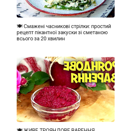
🍽️ Смажені часникові стрілки: простий
рецепт пікантної закуски зі сметаною
всього за 20 хвилин
🍽️ ЖИВЕ ТРОЯНДОВЕ ВАРЕННЯ.