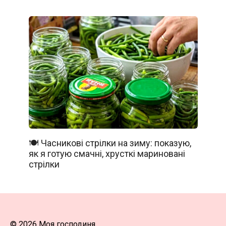
🍽️ Часникові стрілки на зиму: показую,
як я готую смачні, хрусткі мариновані
стрілки
© 2026 Моя господиня