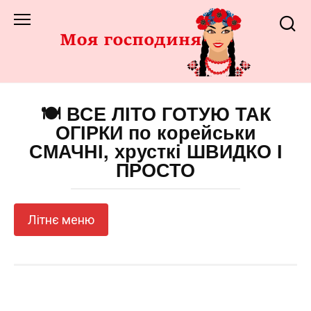
Перейти
до
змісту
🍽️ ВСЕ ЛІТО ГОТУЮ ТАК
ОГІРКИ по корейськи
СМАЧНІ, хрусткі ШВИДКО І
ПРОСТО
Літнє меню