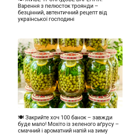
Варення з пелюсток троянди –
безцінний, автентичний рецепт від
української господині
🍽️ Закрийте хоч 100 банок – завжди
буде мало! Мохіто із зеленого аґрусу –
смачний і ароматний напій на зиму