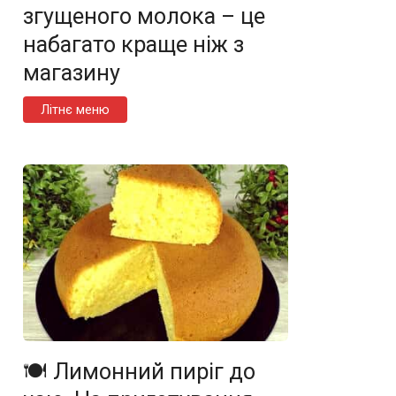
згущеного молока – це
набагато краще ніж з
магазину
Літнє меню
🍽️ Лимонний пиріг до