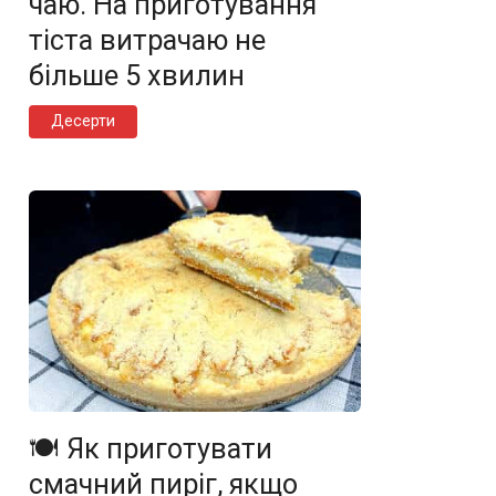
чаю. На приготування
тіста витрачаю не
більше 5 хвилин
Десерти
🍽️ Як приготувати
смачний пиріг, якщо