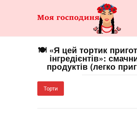
Перейти
до
змісту
🍽️ «Я цей тортик приго
інгредієнтів»: смачн
продуктів (легко приг
Торти