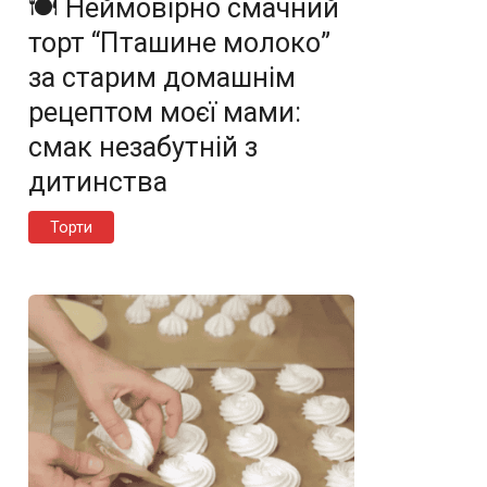
🍽️ Неймовірно смачний
торт “Пташине молоко”
за старим домашнім
рецептом моєї мами:
смак незабутній з
дитинства
Торти