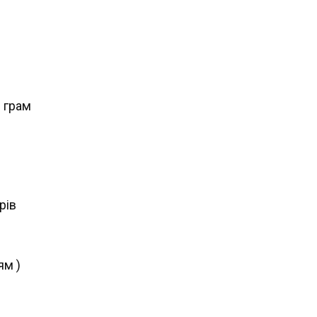
 грам
рів
ям )