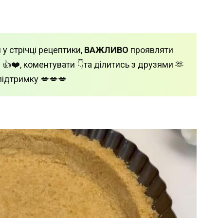
 у стрічці рецептики,
ВАЖЛИВО
проявляти
 👍❤️, коментувати 👇та ділитись з друзями 🫶
підтримку 💋💋💋