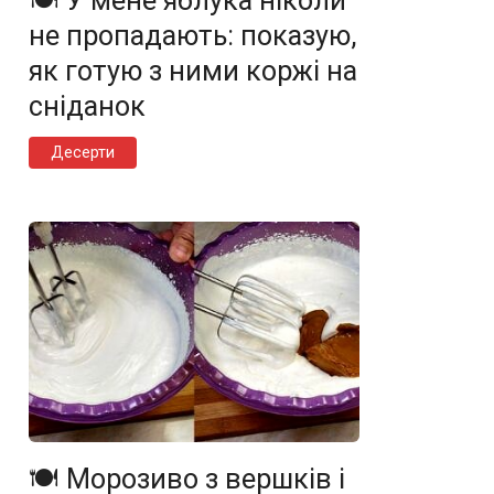
🍽️ У мене яблука ніколи
не пропадають: показую,
як готую з ними коржі на
сніданок
Десерти
🍽️ Морозиво з вершків і