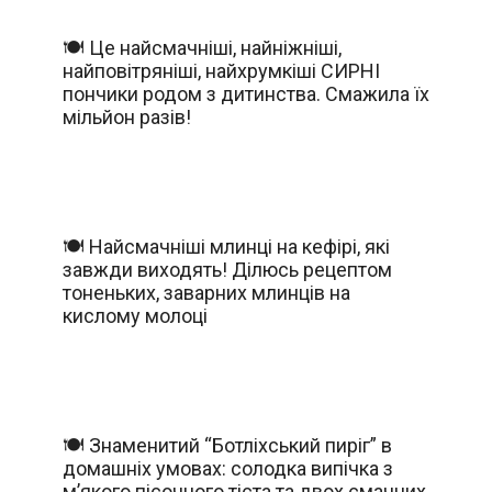
🍽️ Це найсмачніші, найніжніші,
найповітряніші, найхрумкіші СИРНІ
пончики родом з дитинства. Смажила їх
мільйон разів!
🍽️ Найсмачніші млинці на кефірі, які
завжди виходять! Ділюсь рецептом
тоненьких, заварних млинців на
кислому молоці
🍽️ Знаменитий “Ботліхський пиріг” в
домашніх умовах: солодка випічка з
м’якого пісочного тіста та двох смачних