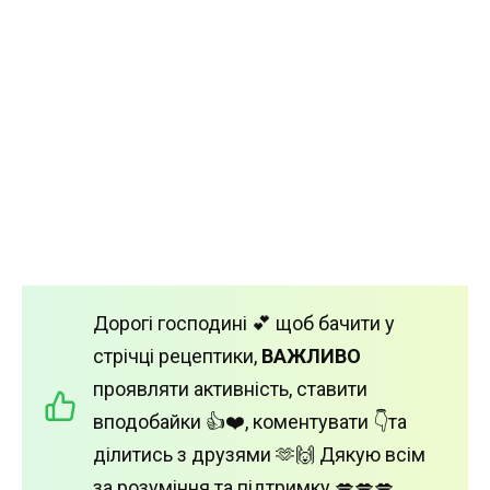
Дорогі господині 💕 щоб бачити у
стрічці рецептики,
ВАЖЛИВО
проявляти активність, ставити
вподобайки 👍❤️, коментувати 👇та
ділитись з друзями 🫶🙌 Дякую всім
за розуміння та підтримку 💋💋💋