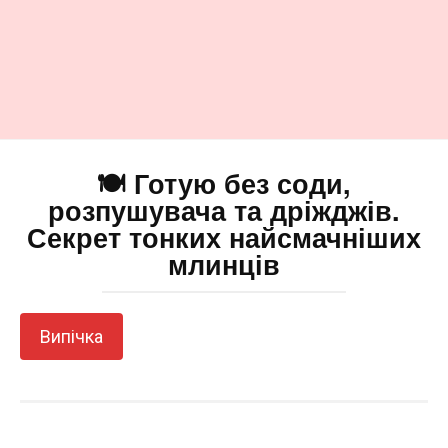
🍽️ Готую без соди,
розпушувача та дріжджів.
Секрет тонких найсмачніших
млинців
Випічка