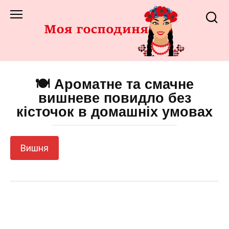
Перейти
до
змісту
🍽️ Ароматне та смачне
вишневе повидло без
кісточок в домашніх умовах
Вишня