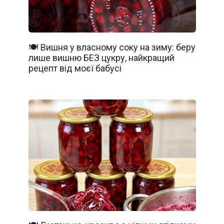
🍽️ Вишня у власному соку на зиму: беру
лише вишню БЕЗ цукру, найкращий
рецепт від моєї бабусі