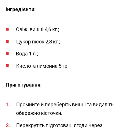
Інгредієнти:
Свіжі вишні 4,6 кг.;
Цукор пісок 2,8 кг.;
Вода 1 л.;
Кислота лимонна 5 гр.
Приготування:
Промийте й переберіть вишні та видаліть
обережно кісточки.
Перекрутіть підготовані ягоди через