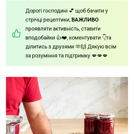
Дорогі господині 💕 щоб бачити у
стрічці рецептики,
ВАЖЛИВО
проявляти активність, ставити
вподобайки 👍❤️, коментувати 👇та
ділитись з друзями 🫶🙌 Дякую всім
за розуміння та підтримку 💋💋💋