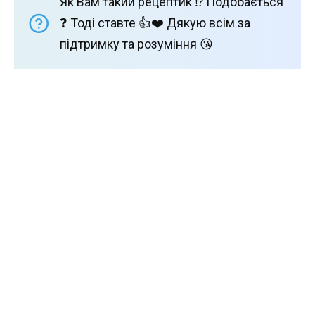
Як Вам такий рецептик ⁉️ Подобається
❓ Тоді ставте 👍❤️ Дякую всім за
підтримку та розуміння 😘