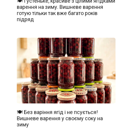
🍽️ Густеньке, красиве з цілими ягідками
варення на зиму. Вишневе варення
готую тільки так вже багато років
підряд
🍽️ Без варіння ягід і не псується!
Вишневе варення у своєму соку на
зиму