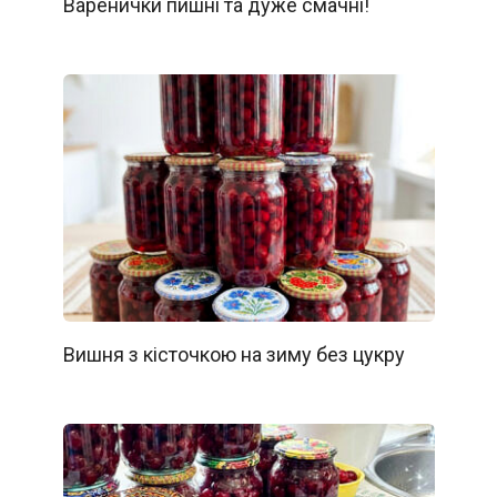
Варенички пишні та дуже смачні!
Вишня з кісточкою на зиму без цукру