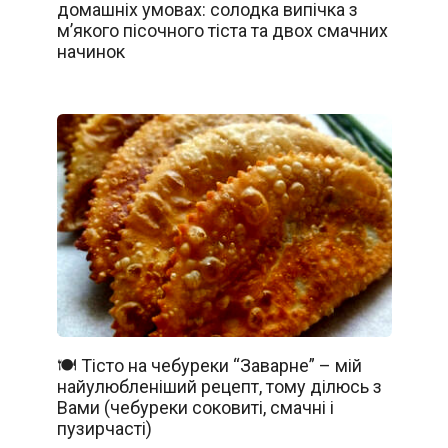
домашніх умовах: солодка випічка з
м’якого пісочного тіста та двох смачних
начинок
🍽️ Тісто на чебуреки “Заварне” – мій
найулюбленіший рецепт, тому ділюсь з
Вами (чебуреки соковиті, смачні і
пузирчасті)