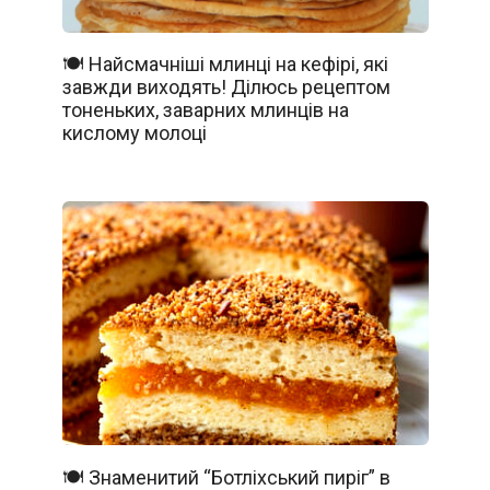
🍽️ Найсмачніші млинці на кефірі, які
завжди виходять! Ділюсь рецептом
тоненьких, заварних млинців на
кислому молоці
🍽️ Знаменитий “Ботліхський пиріг” в