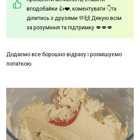
вподобайки 👍❤️, коментувати 👇та
ділитись з друзями 🫶🙌 Дякую всім
за розуміння та підтримку 💋💋💋
Додаємо все борошно відразу і розмішуємо
лопаткою.