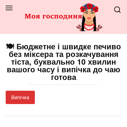
Перейти
до
змісту
🍽️ Бюджетне і швидке печиво
без міксера та розкачування
тіста, буквально 10 хвилин
вашого часу і випічка до чаю
готова
Випічка