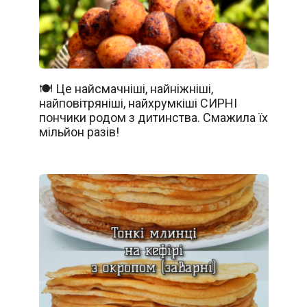
🍽️ Це найсмачніші, найніжніші,
найповітряніші, найхрумкіші СИРНІ
пончики родом з дитинства. Смажила їх
мільйон разів!