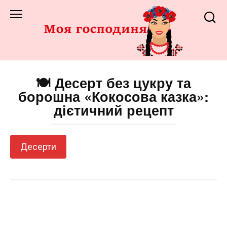
Перейти
до
змісту
🍽️ Десерт без цукру та
борошна «Кокосова казка»:
дієтичний рецепт
Десерти