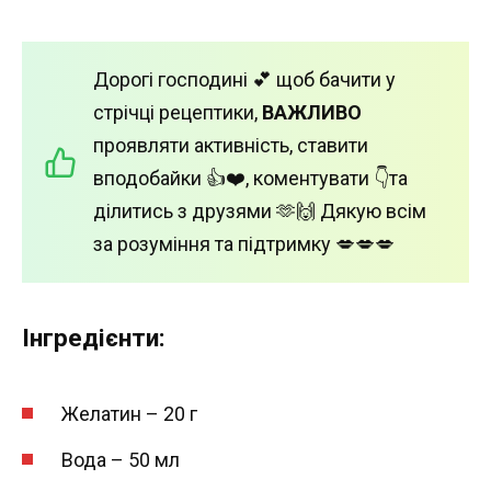
Дорогі господині 💕 щоб бачити у
стрічці рецептики,
ВАЖЛИВО
проявляти активність, ставити
вподобайки 👍❤️, коментувати 👇та
ділитись з друзями 🫶🙌 Дякую всім
за розуміння та підтримку 💋💋💋
Інгредієнти:
Желатин – 20 г
Вода – 50 мл