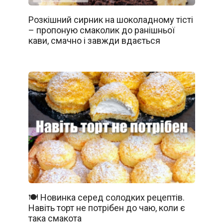
Розкішний сирник на шоколадному тісті
– пропоную смаколик до ранішньої
кави, смачно і завжди вдається
🍽️ Новинка серед солодких рецептів.
Навіть торт не потрібен до чаю, коли є
така смакота