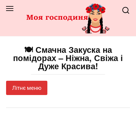
Перейти
до
змісту
🍽️ Смачна Закуска на
помідорах – Ніжна, Свіжа і
Дуже Красива!
Літнє меню