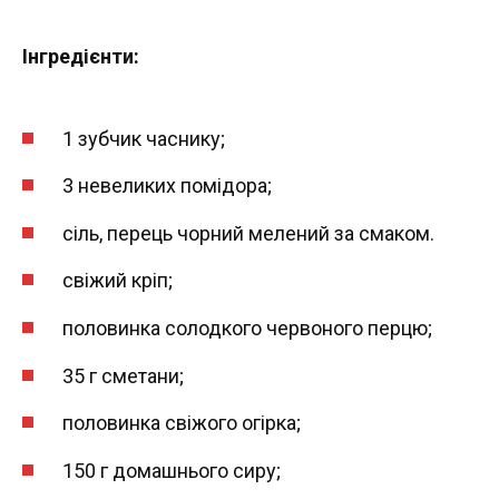
Інгредієнти:
1 зубчик часнику;
3 невеликих помідора;
сіль, перець чорний мелений за смаком.
свіжий кріп;
половинка солодкого червоного перцю;
35 г сметани;
половинка свіжого огірка;
150 г домашнього сиру;