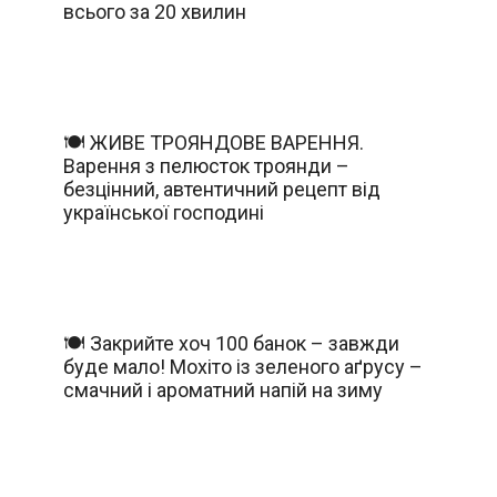
всього за 20 хвилин
🍽️ ЖИВЕ ТРОЯНДОВЕ ВАРЕННЯ.
Варення з пелюсток троянди –
безцінний, автентичний рецепт від
української господині
🍽️ Закрийте хоч 100 банок – завжди
буде мало! Мохіто із зеленого аґрусу –
смачний і ароматний напій на зиму