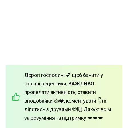
Дорогі господині 💕 щоб бачити у
стрічці рецептики,
ВАЖЛИВО
проявляти активність, ставити
вподобайки 👍❤️, коментувати 👇та
ділитись з друзями 🫶🙌 Дякую всім
за розуміння та підтримку 💋💋💋