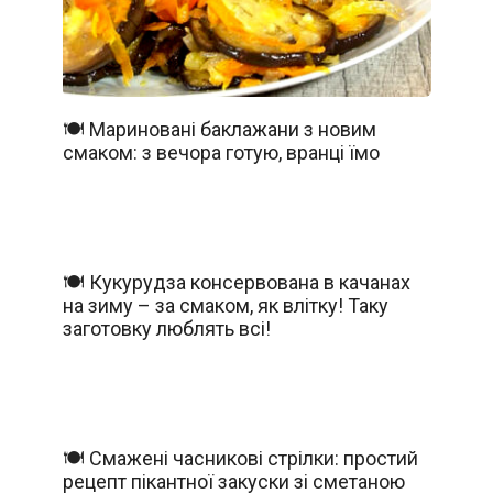
🍽️ Мариновані баклажани з новим
смаком: з вечора готую, вранці їмо
🍽️ Кукурудза консервована в качанах
на зиму – за смаком, як влітку! Таку
заготовку люблять всі!
🍽️ Смажені часникові стрілки: простий
рецепт пікантної закуски зі сметаною